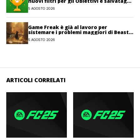
nuovi filtri per gli Obiettivi e salvataggi
cloud recuperabili
5 AGOSTO 2026
Game Freak è già al lavoro per
sistemare i problemi maggiori di Beast
of Reincarnation
5 AGOSTO 2026
ARTICOLI CORRELATI