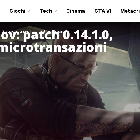
Giochi
Tech
Cinema
GTA VI
Metacri
v: patch 0.14.1.0,
0, sono in arrivo le microtransazioni
 microtransazioni