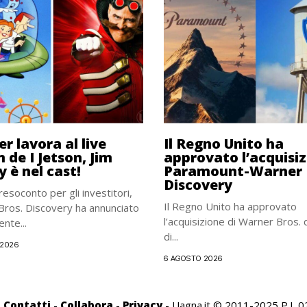
r lavora al live
Il Regno Unito ha
 de I Jetson, Jim
approvato l’acquisi
y è nel cast!
Paramount-Warner 
Discovery
resoconto per gli investitori,
Il Regno Unito ha approvato
ros. Discovery ha annunciato
l’acquisizione di Warner Bros.
ente...
di...
 2026
6 AGOSTO 2026
-
Contatti
-
Collabora
-
Privacy
- Uagna.it © 2011-2025 P.I.