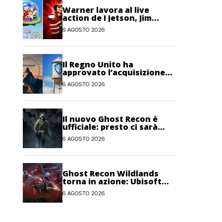
Warner lavora al live
action de I Jetson, Jim
Carrey è nel cast!
6 AGOSTO 2026
Il Regno Unito ha
approvato l’acquisizione
Paramount-Warner Bros
6 AGOSTO 2026
Discovery
Il nuovo Ghost Recon è
ufficiale: presto ci sarà
anche una fase di test
6 AGOSTO 2026
Ghost Recon Wildlands
torna in azione: Ubisoft
lancia il maxi
6 AGOSTO 2026
aggiornamento gratuito
Last Rites