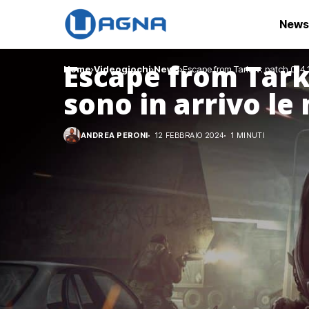
News
Escape from Tarko
Home
Videogiochi
News
Escape from Tarkov: patch 0.14.1.
sono in arrivo le
ANDREA PERONI
12 FEBBRAIO 2024
1 MINUTI