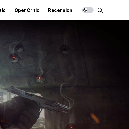
tic
OpenCritic
Recensioni