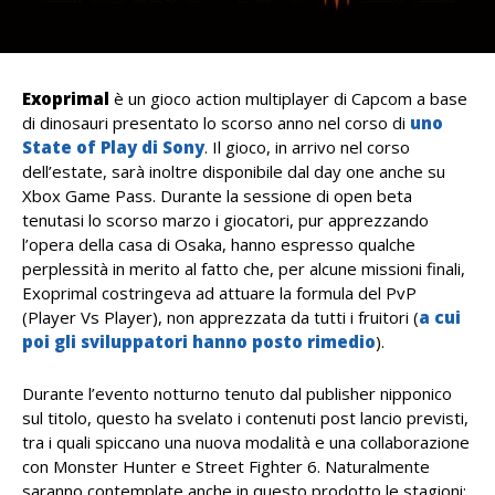
Exoprimal
è un gioco action multiplayer di Capcom a base
di dinosauri presentato lo scorso anno nel corso di
uno
State of Play di Sony
. Il gioco, in arrivo nel corso
dell’estate, sarà inoltre disponibile dal day one anche su
Xbox Game Pass. Durante la sessione di open beta
tenutasi lo scorso marzo i giocatori, pur apprezzando
l’opera della casa di Osaka, hanno espresso qualche
perplessità in merito al fatto che, per alcune missioni finali,
Exoprimal costringeva ad attuare la formula del PvP
(Player Vs Player), non apprezzata da tutti i fruitori (
a cui
poi gli sviluppatori hanno posto rimedio
).
Durante l’evento notturno tenuto dal publisher nipponico
sul titolo, questo ha svelato i contenuti post lancio previsti,
tra i quali spiccano una nuova modalità e una collaborazione
con Monster Hunter e Street Fighter 6. Naturalmente
saranno contemplate anche in questo prodotto le stagioni: