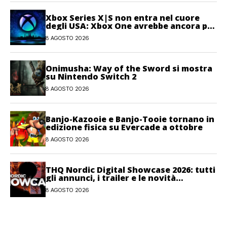
Xbox Series X|S non entra nel cuore
degli USA: Xbox One avrebbe ancora più
giocatori attivi
8 AGOSTO 2026
Onimusha: Way of the Sword si mostra
su Nintendo Switch 2
8 AGOSTO 2026
Banjo-Kazooie e Banjo-Tooie tornano in
edizione fisica su Evercade a ottobre
8 AGOSTO 2026
THQ Nordic Digital Showcase 2026: tutti
gli annunci, i trailer e le novità
dell’evento
8 AGOSTO 2026