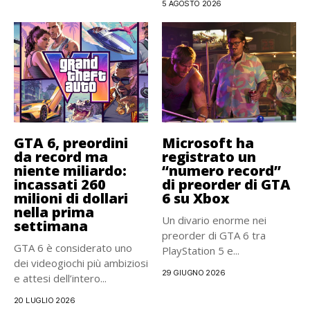
5 AGOSTO 2026
GTA 6, preordini
Microsoft ha
da record ma
registrato un
niente miliardo:
“numero record”
incassati 260
di preorder di GTA
milioni di dollari
6 su Xbox
nella prima
Un divario enorme nei
settimana
preorder di GTA 6 tra
GTA 6 è considerato uno
PlayStation 5 e...
dei videogiochi più ambiziosi
29 GIUGNO 2026
e attesi dell’intero...
20 LUGLIO 2026