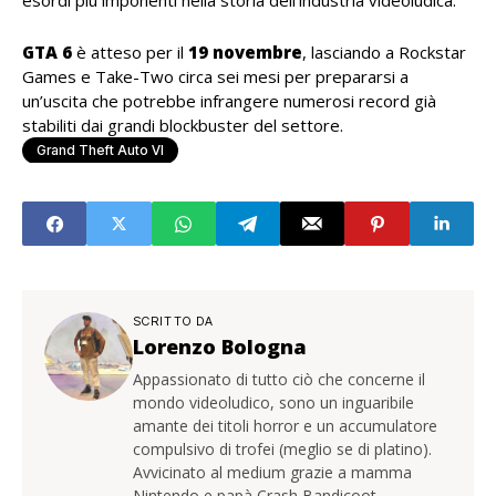
esordi più imponenti nella storia dell’industria videoludica.
GTA 6
è atteso per il
19 novembre
, lasciando a Rockstar
Games e Take-Two circa sei mesi per prepararsi a
un’uscita che potrebbe infrangere numerosi record già
stabiliti dai grandi blockbuster del settore.
Grand Theft Auto VI
SCRITTO DA
Lorenzo Bologna
Appassionato di tutto ciò che concerne il
mondo videoludico, sono un inguaribile
amante dei titoli horror e un accumulatore
compulsivo di trofei (meglio se di platino).
Avvicinato al medium grazie a mamma
Nintendo e papà Crash Bandicoot.