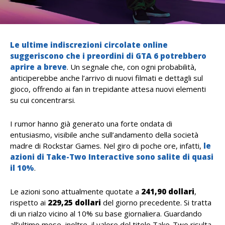
Le ultime indiscrezioni circolate online
suggeriscono che i preordini di
GTA 6
potrebbero
aprire a breve
. Un segnale che, con ogni probabilità,
anticiperebbe anche l’arrivo di nuovi filmati e dettagli sul
gioco, offrendo ai fan in trepidante attesa nuovi elementi
su cui concentrarsi.
I rumor hanno già generato una forte ondata di
entusiasmo, visibile anche sull’andamento della società
madre di Rockstar Games. Nel giro di poche ore, infatti,
le
azioni di
Take-Two Interactive
sono salite di quasi
il 10%
.
Le azioni sono attualmente quotate a
241,90 dollari
,
rispetto ai
229,25 dollari
del giorno precedente. Si tratta
di un rialzo vicino al 10% su base giornaliera. Guardando
all’ultimo mese, inoltre, il valore del titolo Take-Two risulta