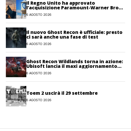
Il Regno Unito ha approvato
l’acquisizione Paramount-Warner Bros
Discovery
6 AGOSTO 2026
Il nuovo Ghost Recon è ufficiale: presto
ci sarà anche una fase di test
6 AGOSTO 2026
Ghost Recon Wildlands torna in azione:
Ubisoft lancia il maxi aggiornamento
gratuito Last Rites
6 AGOSTO 2026
Toem 2 uscirà il 29 settembre
6 AGOSTO 2026