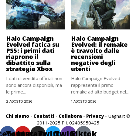
Halo Campaign
Halo Campaign
Evolved fatica su
Evolved: il remake
PS5: i primi dati
è travolto dalle
riaprono il
recensioni
dibattito sulla
negative degli
strategia Xbox
utenti
I dati di vendita ufficiali non
Halo Campaign Evolved
sono ancora disponibili, ma
rappresenta il primo
le prime...
remake ad alto budget nella
storia...
2 AGOSTO 2026
1 AGOSTO 2026
Chi siamo
-
Contatti
-
Collabora
-
Privacy
- Uagna.it ©
2011-2025 P.I. 02405950425
cebook
Youtube
Instagram
Twitter
Twitch
Tiktok