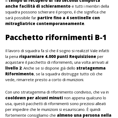
Il
tempo di recupero di 180 secondi comporta
anche facilità di schieramento
e tutti i membri della
squadra possono schierare il proprio, il che significa che
sarà possibile far
partire fino a 4 sentinelle con
mitragliatrice contemporaneamente
.
Pacchetto rifornimenti B-1
Il lavoro di squadra fa sì che il sogno si realizzi! Vale infatti
la pena
risparmiare 4.000 punti Requisizione
per
acquistare il pacchetto di rifornimenti, una volta arrivati al
livello 2
. Anche se si dispone già dello
stratagemma
Rifornimento
, se la squadra distrugge tutto ciò che
vede, rimarrete presto a corto di munizioni.
Con uno stratagemma di rifornimento condiviso, che va in
cooldown per alcuni minuti
non appena qualcuno lo
usa, questi pacchetti di rifornimenti sono preziosi alleati
per impedire che le munizioni si esauriscano. È quindi
fortemente consigliamo che
almeno una persona nella