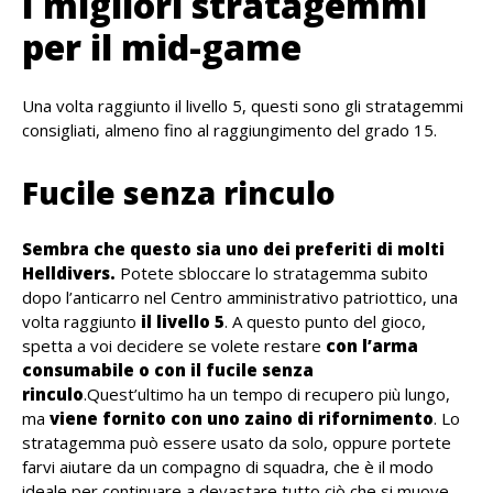
I migliori stratagemmi
per il mid-game
Una volta raggiunto il livello 5, questi sono gli stratagemmi
consigliati, almeno fino al raggiungimento del grado 15.
Fucile senza rinculo
Sembra che questo sia uno dei preferiti di molti
Helldivers.
Potete sbloccare lo stratagemma subito
dopo l’anticarro nel Centro amministrativo patriottico, una
volta raggiunto
il livello 5
. A questo punto del gioco,
spetta a voi decidere se volete restare
con l’arma
consumabile o con il fucile senza
rinculo
.Quest’ultimo ha un tempo di recupero più lungo,
ma
viene fornito con uno zaino di rifornimento
. Lo
stratagemma può essere usato da solo, oppure portete
farvi aiutare da un compagno di squadra, che è il modo
ideale per continuare a devastare tutto ciò che si muove.