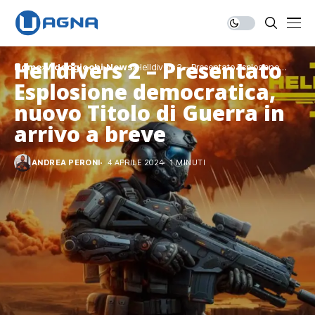
Helldivers 2 – Presentato
Home
Videogiochi
News
Helldivers 2 – Presentato Esplosione
democratica, nuovo Titolo di Guerra in arrivo
Esplosione democratica,
a breve
nuovo Titolo di Guerra in
arrivo a breve
ANDREA PERONI
4 APRILE 2024
1 MINUTI