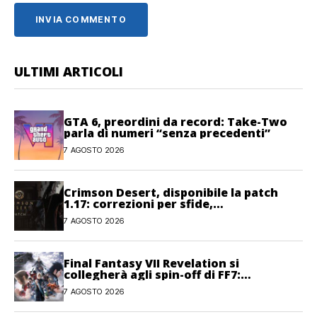
ULTIMI ARTICOLI
GTA 6, preordini da record: Take-Two
parla di numeri “senza precedenti”
7 AGOSTO 2026
Crimson Desert, disponibile la patch
1.17: correzioni per sfide,
combattimento e interfaccia
7 AGOSTO 2026
Final Fantasy VII Revelation si
collegherà agli spin-off di FF7:
Hamaguchi non si pone limiti
7 AGOSTO 2026