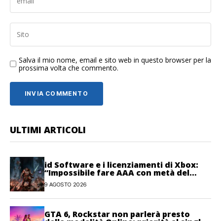
Salva il mio nome, email e sito web in questo browser per la
prossima volta che commento.
ULTIMI ARTICOLI
id Software e i licenziamenti di Xbox:
“Impossibile fare AAA con metà del
personale”
9 AGOSTO 2026
GTA 6, Rockstar non parlerà presto