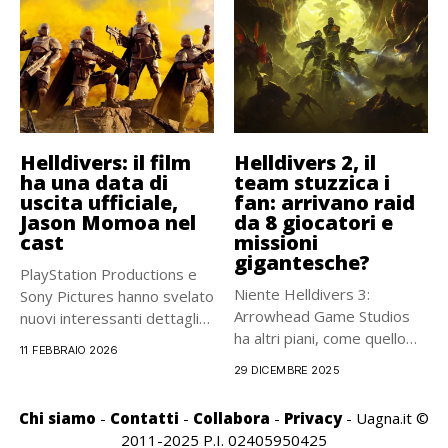
Helldivers: il film
Helldivers 2, il
ha una data di
team stuzzica i
uscita ufficiale,
fan: arrivano raid
Jason Momoa nel
da 8 giocatori e
cast
missioni
gigantesche?
PlayStation Productions e
Niente Helldivers 3:
Sony Pictures hanno svelato
Arrowhead Game Studios
nuovi interessanti dettagli
ha altri piani, come quello
sull’arrivo sul...
11 FEBBRAIO 2026
di...
29 DICEMBRE 2025
Chi siamo
-
Contatti
-
Collabora
-
Privacy
- Uagna.it ©
2011-2025 P.I. 02405950425