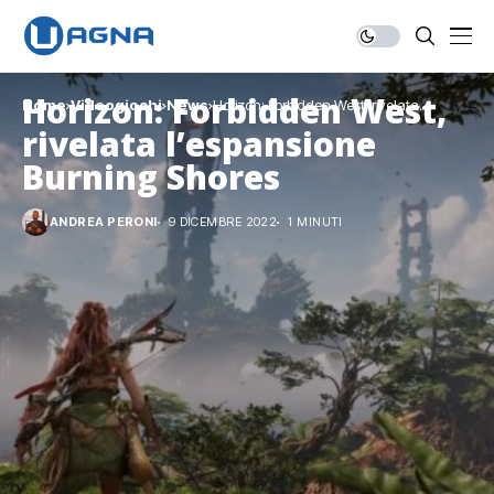
Horizon: Forbidden West,
Home
Videogiochi
News
Horizon: Forbidden West, rivelata
l’espansione Burning Shores
rivelata l’espansione
Burning Shores
ANDREA PERONI
9 DICEMBRE 2022
1 MINUTI