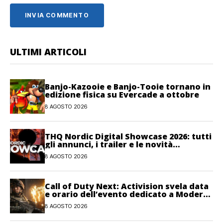
ULTIMI ARTICOLI
Banjo-Kazooie e Banjo-Tooie tornano in
edizione fisica su Evercade a ottobre
8 AGOSTO 2026
THQ Nordic Digital Showcase 2026: tutti
gli annunci, i trailer e le novità
dell’evento
8 AGOSTO 2026
Call of Duty Next: Activision svela data
e orario dell’evento dedicato a Modern
Warfare 4
8 AGOSTO 2026