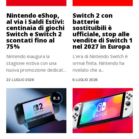
Nintendo eShop,
Switch 2 con
al via i Saldi Estivi:
batterie
centinaia di giochi
sostituibili è
Switch e Switch 2
ufficiale, stop alle
scontati fino al
vendite di Switch 1
75%
nel 2027 in Europa
Nintendo inaugura la
L’era di Nintendo Switch è
stagione estiva con una
ormai finita. Nintendo ha
nuova promozione dedicata
rivelato che a...
agli utenti...
22 LUGLIO 2026
6 LUGLIO 2026
8.3