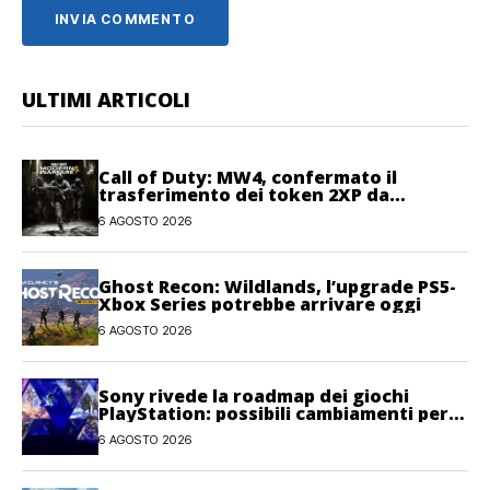
ULTIMI ARTICOLI
Call of Duty: MW4, confermato il
trasferimento dei token 2XP da
Warzone e Black Ops 7
6 AGOSTO 2026
Ghost Recon: Wildlands, l’upgrade PS5-
Xbox Series potrebbe arrivare oggi
6 AGOSTO 2026
Sony rivede la roadmap dei giochi
PlayStation: possibili cambiamenti per
l’anno fiscale 2026
6 AGOSTO 2026