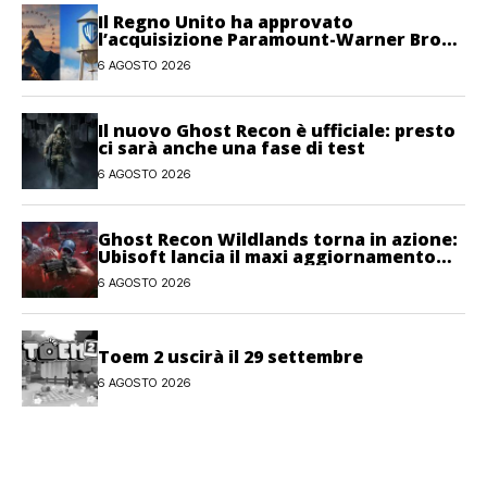
Il Regno Unito ha approvato
l’acquisizione Paramount-Warner Bros
Discovery
6 AGOSTO 2026
Il nuovo Ghost Recon è ufficiale: presto
ci sarà anche una fase di test
6 AGOSTO 2026
Ghost Recon Wildlands torna in azione:
Ubisoft lancia il maxi aggiornamento
gratuito Last Rites
6 AGOSTO 2026
Toem 2 uscirà il 29 settembre
6 AGOSTO 2026