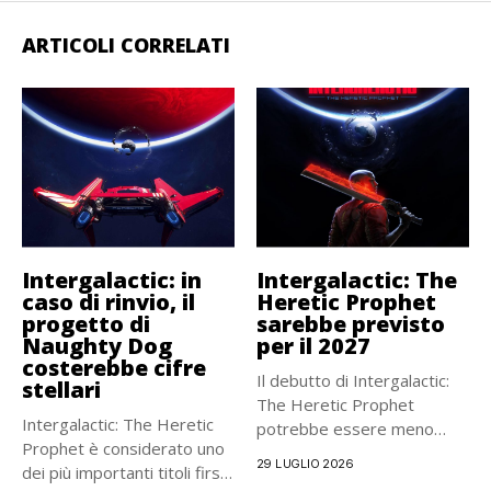
ARTICOLI CORRELATI
Intergalactic: in
Intergalactic: The
caso di rinvio, il
Heretic Prophet
progetto di
sarebbe previsto
Naughty Dog
per il 2027
costerebbe cifre
Il debutto di Intergalactic:
stellari
The Heretic Prophet
Intergalactic: The Heretic
potrebbe essere meno
Prophet è considerato uno
lontano del...
29 LUGLIO 2026
dei più importanti titoli first-