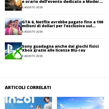
e orario dell’evento dedicato a Modern
Warfare 4
8 AGOSTO 2026
GTA 6, Netflix avrebbe pagato fino a 100
milioni di dollari per l’esclusiva sul
gioco
8 AGOSTO 2026
Sony guadagna anche dai giochi fisici
Xbox grazie alle licenze Blu-ray
8 AGOSTO 2026
ARTICOLI CORRELATI