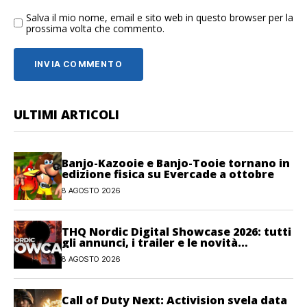
Salva il mio nome, email e sito web in questo browser per la
prossima volta che commento.
ULTIMI ARTICOLI
Banjo-Kazooie e Banjo-Tooie tornano in
edizione fisica su Evercade a ottobre
8 AGOSTO 2026
THQ Nordic Digital Showcase 2026: tutti
gli annunci, i trailer e le novità
dell’evento
8 AGOSTO 2026
Call of Duty Next: Activision svela data