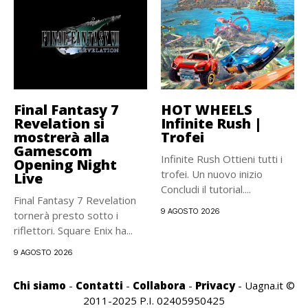
Final Fantasy 7
HOT WHEELS
Revelation si
Infinite Rush |
mostrerà alla
Trofei
Gamescom
Infinite Rush Ottieni tutti i
Opening Night
trofei. Un nuovo inizio
Live
Concludi il tutorial....
Final Fantasy 7 Revelation
9 AGOSTO 2026
tornerà presto sotto i
riflettori. Square Enix ha...
9 AGOSTO 2026
Chi siamo
-
Contatti
-
Collabora
-
Privacy
- Uagna.it ©
2011-2025 P.I. 02405950425