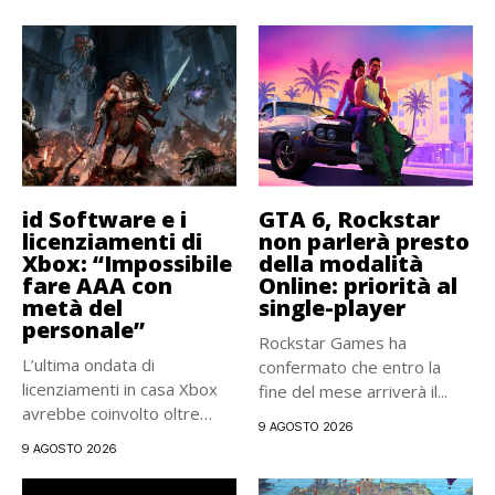
id Software e i
GTA 6, Rockstar
licenziamenti di
non parlerà presto
Xbox: “Impossibile
della modalità
fare AAA con
Online: priorità al
metà del
single-player
personale”
Rockstar Games ha
L’ultima ondata di
confermato che entro la
licenziamenti in casa Xbox
fine del mese arriverà il...
avrebbe coinvolto oltre
9 AGOSTO 2026
3.000 sviluppatori,...
9 AGOSTO 2026