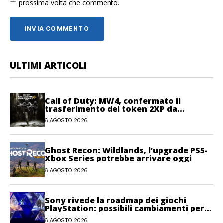
prossima volta che commento.
ULTIMI ARTICOLI
Call of Duty: MW4, confermato il
trasferimento dei token 2XP da
Warzone e Black Ops 7
6 AGOSTO 2026
Ghost Recon: Wildlands, l’upgrade PS5-
Xbox Series potrebbe arrivare oggi
6 AGOSTO 2026
Sony rivede la roadmap dei giochi
PlayStation: possibili cambiamenti per
l’anno fiscale 2026
6 AGOSTO 2026