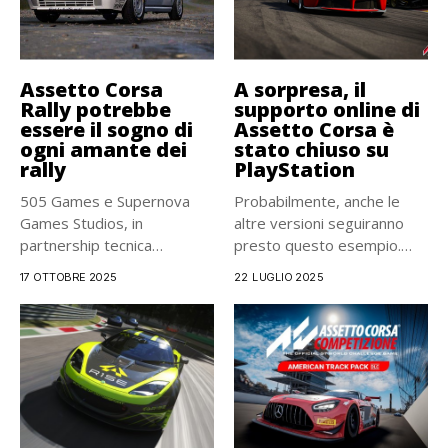
Assetto Corsa
A sorpresa, il
Rally potrebbe
supporto online di
essere il sogno di
Assetto Corsa è
ogni amante dei
stato chiuso su
rally
PlayStation
505 Games e Supernova
Probabilmente, anche le
Games Studios, in
altre versioni seguiranno
partnership tecnica
presto questo esempio.
con KUNOS Simulazioni,
Sembra che PlayStation...
17 OTTOBRE 2025
22 LUGLIO 2025
hanno...