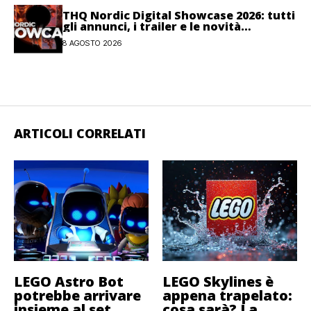
THQ Nordic Digital Showcase 2026: tutti
gli annunci, i trailer e le novità
dell’evento
8 AGOSTO 2026
ARTICOLI CORRELATI
LEGO Astro Bot
LEGO Skylines è
potrebbe arrivare
appena trapelato:
insieme al set
cosa sarà? La