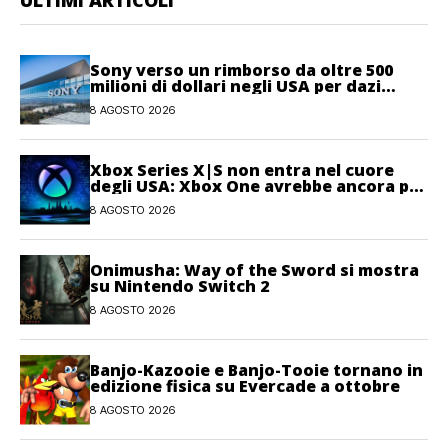
Sony verso un rimborso da oltre 500
milioni di dollari negli USA per dazi
illegittimi
8 AGOSTO 2026
Xbox Series X|S non entra nel cuore
degli USA: Xbox One avrebbe ancora più
giocatori attivi
8 AGOSTO 2026
Onimusha: Way of the Sword si mostra
su Nintendo Switch 2
8 AGOSTO 2026
Banjo-Kazooie e Banjo-Tooie tornano in
edizione fisica su Evercade a ottobre
8 AGOSTO 2026