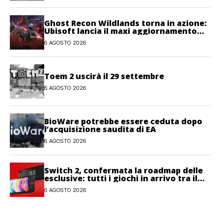
Ghost Recon Wildlands torna in azione:
Ubisoft lancia il maxi aggiornamento
gratuito Last Rites
6 AGOSTO 2026
Toem 2 uscirà il 29 settembre
6 AGOSTO 2026
BioWare potrebbe essere ceduta dopo
l’acquisizione saudita di EA
6 AGOSTO 2026
Switch 2, confermata la roadmap delle
esclusive: tutti i giochi in arrivo tra il
2026 e il 2027
6 AGOSTO 2026