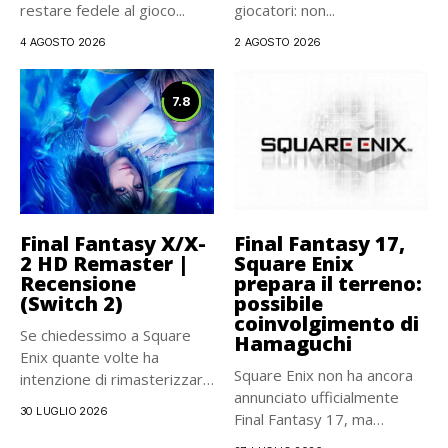
restare fedele al gioco...
giocatori: non...
4 AGOSTO 2026
2 AGOSTO 2026
7.8
Final Fantasy X/X-
Final Fantasy 17,
2 HD Remaster |
Square Enix
Recensione
prepara il terreno:
(Switch 2)
possibile
coinvolgimento di
Se chiedessimo a Square
Hamaguchi
Enix quante volte ha
Square Enix non ha ancora
intenzione di rimasterizzare
annunciato ufficialmente
Final...
30 LUGLIO 2026
Final Fantasy 17, ma
alcune...