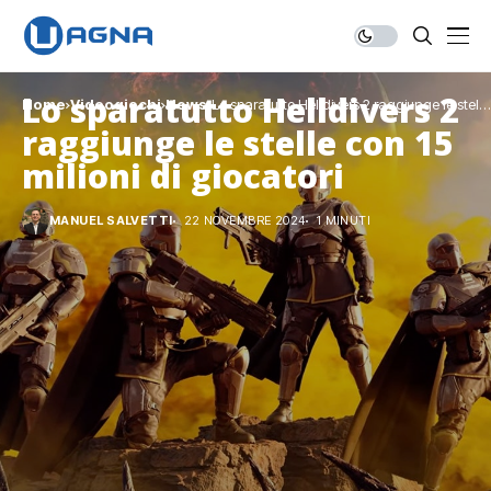
Lo sparatutto Helldivers 2
Home
Videogiochi
News
Lo sparatutto Helldivers 2 raggiunge le stelle
con 15 milioni di giocatori
raggiunge le stelle con 15
milioni di giocatori
MANUEL SALVETTI
22 NOVEMBRE 2024
1 MINUTI