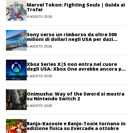
Marvel Tokon: Fighting Souls | Guida ai
Trofei
9 AGOSTO 2026
Sony verso un rimborso da oltre 500
milioni di dollari negli USA per dazi
illegittimi
8 AGOSTO 2026
Xbox Series X|S non entra nel cuore
degli USA: Xbox One avrebbe ancora più
giocatori attivi
8 AGOSTO 2026
Onimusha: Way of the Sword si mostra
su Nintendo Switch 2
8 AGOSTO 2026
Banjo-Kazooie e Banjo-Tooie tornano in
edizione fisica su Evercade a ottobre