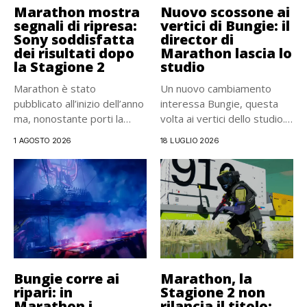
Marathon mostra
Nuovo scossone ai
segnali di ripresa:
vertici di Bungie: il
Sony soddisfatta
director di
dei risultati dopo
Marathon lascia lo
la Stagione 2
studio
Marathon è stato
Un nuovo cambiamento
pubblicato all’inizio dell’anno
interessa Bungie, questa
ma, nonostante porti la
volta ai vertici dello studio.
firma del...
Ieri...
1 AGOSTO 2026
18 LUGLIO 2026
Bungie corre ai
Marathon, la
ripari: in
Stagione 2 non
Marathon i
rilancia il titolo: