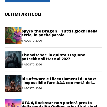
ULTIMI ARTICOLI
Spyro the Dragon | Tutti i giochi della
serie, in poche parole
9 AGOSTO 2026
The Witcher: la quinta stagione
potrebbe slittare al 2027
9 AGOSTO 2026
id Software e i licenziamenti di Xbox:
“Impossibile fare AAA con metà del
personale”
9 AGOSTO 2026
GTA 6, Rockstar non parlerà presto
della modalità Online: priorità al single-