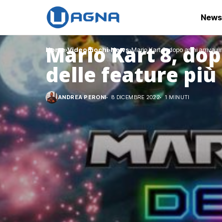
News
Mario Kart 8, dop
Home
Videogiochi
News
Mario Kart 8, dopo anni arriva un
delle feature più
ANDREA PERONI
8 DICEMBRE 2022
1 MINUTI