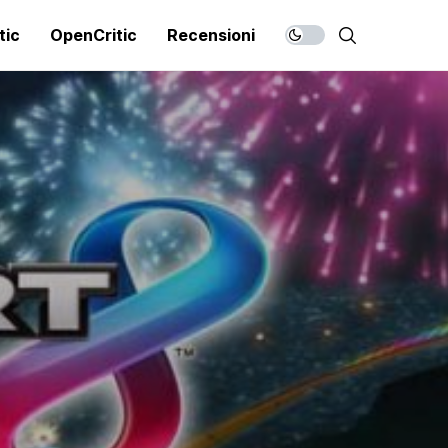
tic
OpenCritic
Recensioni