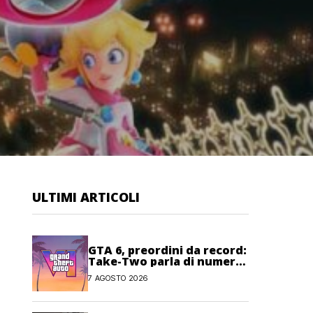
ULTIMI ARTICOLI
GTA 6, preordini da record:
Take-Two parla di numeri
“senza precedenti”
7 AGOSTO 2026