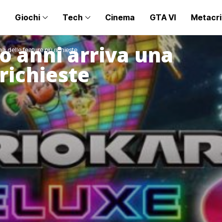
Giochi
Tech
Cinema
GTA VI
Metacri
o anni arriva una
a delle feature più richieste
 richieste