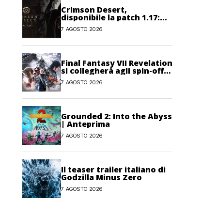
Crimson Desert,
disponibile la patch 1.17:
correzioni per sfide,
7 AGOSTO 2026
combattimento e
interfaccia
Final Fantasy VII Revelation
si collegherà agli spin-off
di FF7: Hamaguchi non si
7 AGOSTO 2026
pone limiti
Grounded 2: Into the Abyss
| Anteprima
7 AGOSTO 2026
Il teaser trailer italiano di
Godzilla Minus Zero
7 AGOSTO 2026