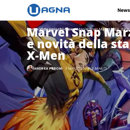
News
Marvel Snap Marz
Home
Videogiochi
News
Marvel Snap Marzo 2024: data, 
e novità della st
X-Men
ANDREA PERONI
3 MARZO 2024
2 MINUTI