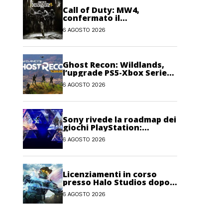
Call of Duty: MW4,
confermato il
trasferimento dei token
6 AGOSTO 2026
2XP da Warzone e Black
Ops 7
Ghost Recon: Wildlands,
l’upgrade PS5-Xbox Series
potrebbe arrivare oggi
6 AGOSTO 2026
Sony rivede la roadmap dei
giochi PlayStation:
possibili cambiamenti per
6 AGOSTO 2026
l’anno fiscale 2026
Licenziamenti in corso
presso Halo Studios dopo il
lancio di Halo: Campaign
6 AGOSTO 2026
Evolved