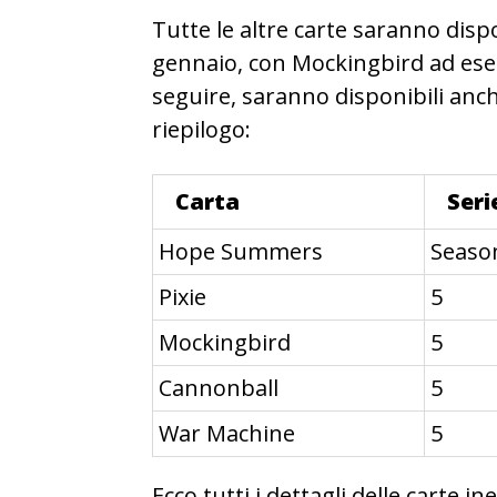
Tutte le altre carte saranno disp
gennaio, con Mockingbird ad esem
seguire, saranno disponibili anch
riepilogo:
Carta
Seri
Hope Summers
Seaso
Pixie
5
Mockingbird
5
Cannonball
5
War Machine
5
Ecco tutti i dettagli delle carte ine