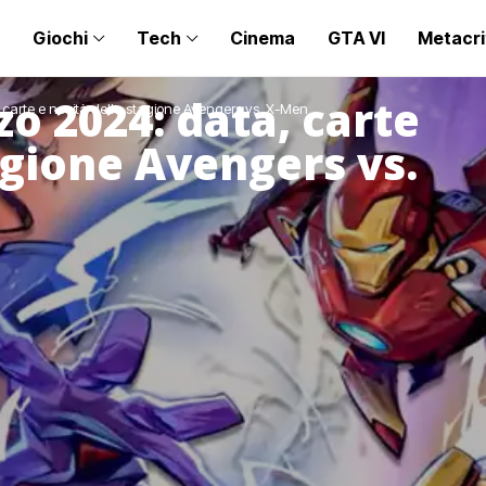
Giochi
Tech
Cinema
GTA VI
Metacri
o 2024: data, carte
carte e novità della stagione Avengers vs. X-Men
agione Avengers vs.