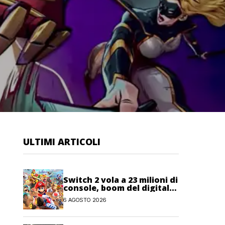
ULTIMI ARTICOLI
Switch 2 vola a 23 milioni di
console, boom del digitale
anche per Nintendo
6 AGOSTO 2026