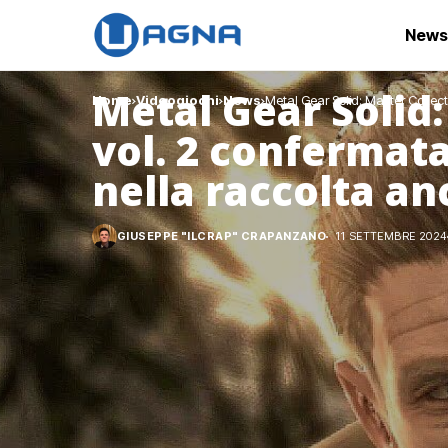
News
Metal Gear Solid:
Home
Videogiochi
News
Metal Gear Solid: Master Collect
vol. 2 confermata
nella raccolta an
GIUSEPPE "ILCRAP" CRAPANZANO
11 SETTEMBRE 2024