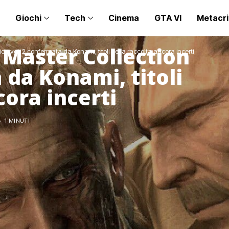
Giochi
Tech
Cinema
GTA VI
Metacri
 Master Collection
ion vol. 2 confermata da Konami, titoli nella raccolta ancora incerti
 da Konami, titoli
cora incerti
1 MINUTI