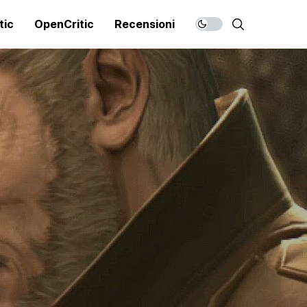
tic
OpenCritic
Recensioni