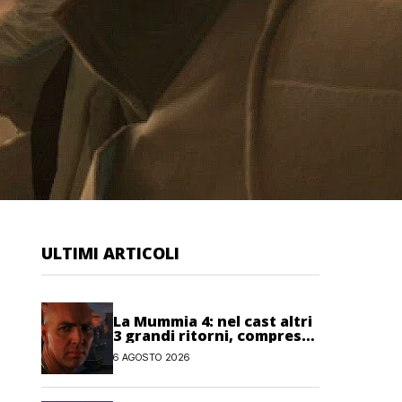
ULTIMI ARTICOLI
La Mummia 4: nel cast altri
3 grandi ritorni, compreso
Imhotep
6 AGOSTO 2026