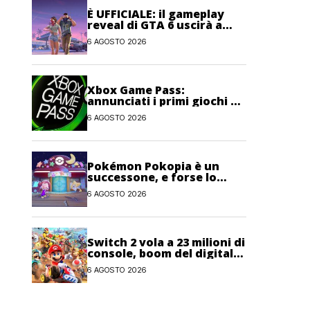
È UFFICIALE: il gameplay
reveal di GTA 6 uscirà a
fine mese su Netflix!
6 AGOSTO 2026
Xbox Game Pass:
annunciati i primi giochi di
agosto 2026
6 AGOSTO 2026
Pokémon Pokopia è un
successone, e forse lo
spin-off più venduto del
6 AGOSTO 2026
franchise
Switch 2 vola a 23 milioni di
console, boom del digitale
anche per Nintendo
6 AGOSTO 2026