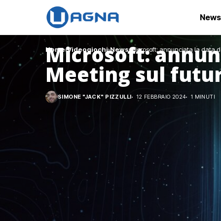
News
Microsoft: annunc
Home
Videogiochi
News
Microsoft: annunciata la data de
Meeting sul futu
SIMONE "JACK" PIZZULLI
12 FEBBRAIO 2024
1 MINUTI