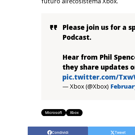
futuro all’ecosistema Xbox.
Please join us for a s
Podcast.
Hear from Phil Spenc
they share updates o
pic.twitter.com/Tx
— Xbox (@Xbox)
Februar
Microsoft
Xbox
Condividi
Tweet