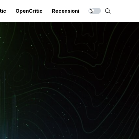
tic
OpenCritic
Recensioni