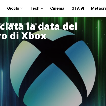
Giochi
Tech
Cinema
GTA VI
Metacri
iata la data del
l Meeting sul futuro di Xbox
ro di Xbox