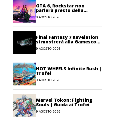
GTA 6, Rockstar non
parlerà presto della
modalità Online: priorità al
9 AGOSTO 2026
single-player
Final Fantasy 7 Revelation
si mostrerà alla Gamescom
Opening Night Live
9 AGOSTO 2026
HOT WHEELS Infinite Rush |
Trofei
9 AGOSTO 2026
Marvel Tokon: Fighting
Souls | Guida ai Trofei
9 AGOSTO 2026