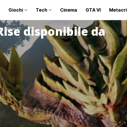
Giochi
Tech
Cinema
GTA VI
Metacri
ise disponibile da
 da oggi su PC