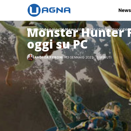
News
Monster Hunter R
Home
Videogiochi
News
Monster Hunter Rise disponibile
oggi su PC
ANDREA PERONI
13 GENNAIO 2022
3 MINUTI