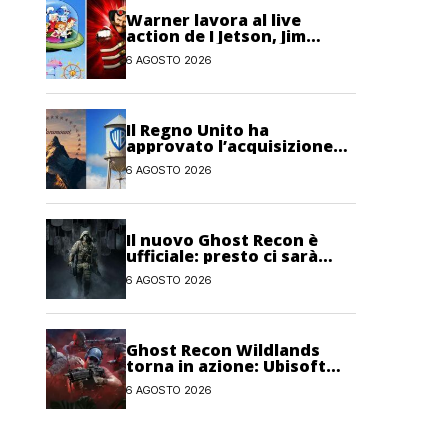
Warner lavora al live
action de I Jetson, Jim
Carrey è nel cast!
6 AGOSTO 2026
Il Regno Unito ha
approvato l’acquisizione
Paramount-Warner Bros
6 AGOSTO 2026
Discovery
Il nuovo Ghost Recon è
ufficiale: presto ci sarà
anche una fase di test
6 AGOSTO 2026
Ghost Recon Wildlands
torna in azione: Ubisoft
lancia il maxi
6 AGOSTO 2026
aggiornamento gratuito
Last Rites