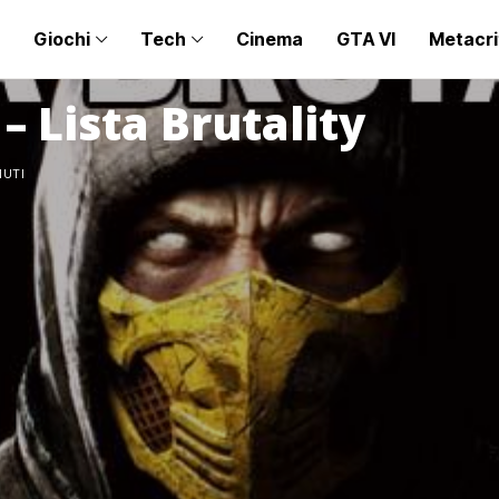
Giochi
Tech
Cinema
GTA VI
Metacri
 Lista Brutality
NUTI