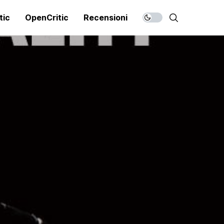
tic
OpenCritic
Recensioni