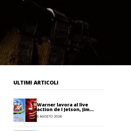
ULTIMI ARTICOLI
Warner lavora al live
action de I Jetson, Jim
Carrey è nel cast!
6 AGOSTO 2026