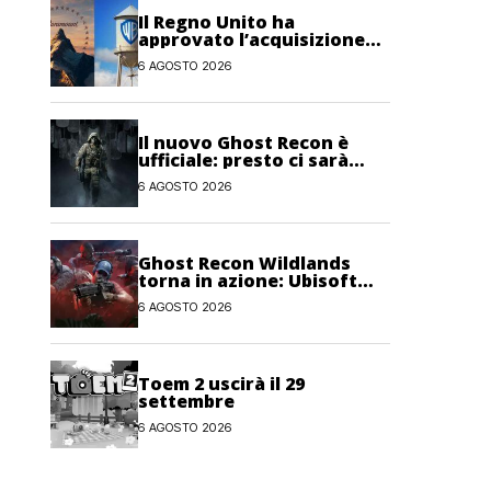
Il Regno Unito ha
approvato l’acquisizione
Paramount-Warner Bros
6 AGOSTO 2026
Discovery
Il nuovo Ghost Recon è
ufficiale: presto ci sarà
anche una fase di test
6 AGOSTO 2026
Ghost Recon Wildlands
torna in azione: Ubisoft
lancia il maxi
6 AGOSTO 2026
aggiornamento gratuito
Last Rites
Toem 2 uscirà il 29
settembre
6 AGOSTO 2026