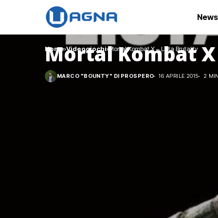
News
Mortal Kombat X –
Home
Videogiochi
Mortal Kombat X – Lista Brutality
MARCO "BOUNTY" DI PROSPERO
16 APRILE 2015
2 MI