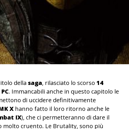
itolo della
saga
, rilasciato lo scorso
14
e
PC
. Immancabili anche in questo capitolo le
rmettono di uccidere definitivamente
MK X
hanno fatto il loro ritorno anche le
mbat IX
), che ci permetteranno di dare il
o molto cruento. Le Brutality, sono più