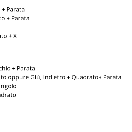
o
o + Parata
to + Parata
ato + X
rchio + Parata
rato oppure Giù, Indietro + Quadrato+ Parata
iangolo
uadrato