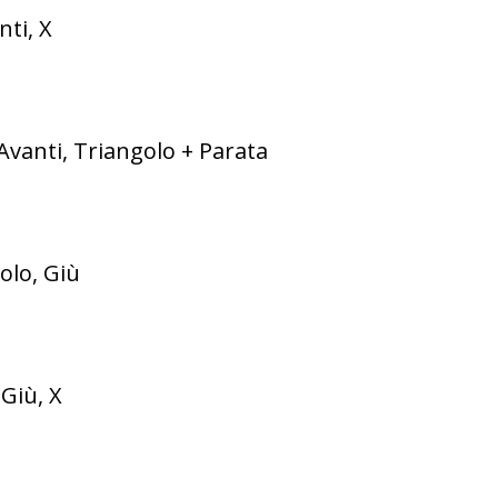
nti, X
 Avanti, Triangolo + Parata
golo, Giù
 Giù, X