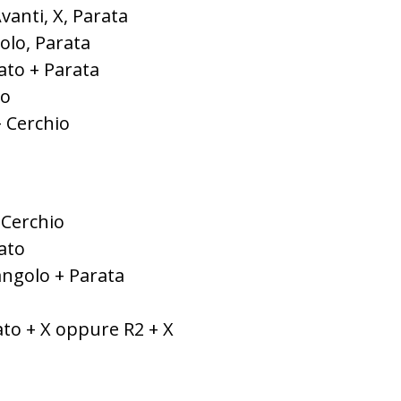
 Avanti, X, Parata
golo, Parata
rato + Parata
to
+ Cerchio
 Cerchio
rato
iangolo + Parata
ato + X oppure R2 + X