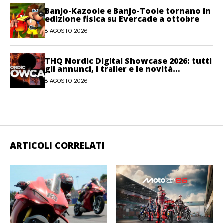
Banjo-Kazooie e Banjo-Tooie tornano in
edizione fisica su Evercade a ottobre
8 AGOSTO 2026
THQ Nordic Digital Showcase 2026: tutti
gli annunci, i trailer e le novità
dell’evento
8 AGOSTO 2026
ARTICOLI CORRELATI