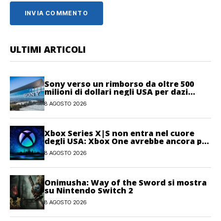
ULTIMI ARTICOLI
Sony verso un rimborso da oltre 500
milioni di dollari negli USA per dazi
illegittimi
8 AGOSTO 2026
Xbox Series X|S non entra nel cuore
degli USA: Xbox One avrebbe ancora più
giocatori attivi
8 AGOSTO 2026
Onimusha: Way of the Sword si mostra
su Nintendo Switch 2
8 AGOSTO 2026