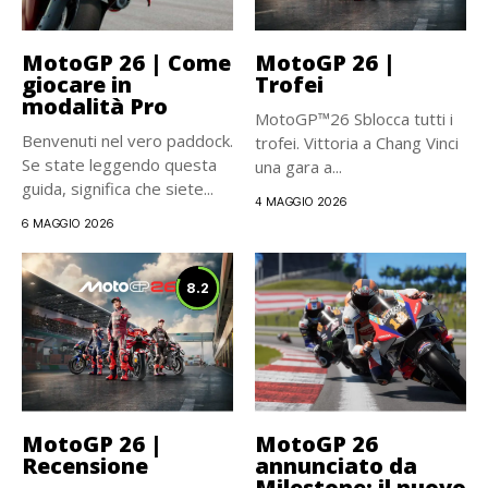
MotoGP 26 | Come
MotoGP 26 |
giocare in
Trofei
modalità Pro
MotoGP™26 Sblocca tutti i
Benvenuti nel vero paddock.
trofei. Vittoria a Chang Vinci
Se state leggendo questa
una gara a...
guida, significa che siete...
4 MAGGIO 2026
6 MAGGIO 2026
8.2
MotoGP 26 |
MotoGP 26
Recensione
annunciato da
Milestone: il nuovo