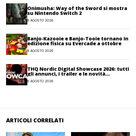
Onimusha: Way of the Sword si mostra
su Nintendo Switch 2
8 AGOSTO 2026
Banjo-Kazooie e Banjo-Tooie tornano in
edizione fisica su Evercade a ottobre
8 AGOSTO 2026
THQ Nordic Digital Showcase 2026: tutti
gli annunci, i trailer e le novità
dell’evento
8 AGOSTO 2026
ARTICOLI CORRELATI