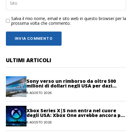
Salva il mio nome, email e sito web in questo browser per la
prossima volta che commento.
ULTIMI ARTICOLI
Sony verso un rimborso da oltre 500
milioni di dollari negli USA per dazi
illegittimi
8 AGOSTO 2026
Xbox Series X|S non entra nel cuore
degli USA: Xbox One avrebbe ancora più
giocatori attivi
8 AGOSTO 2026