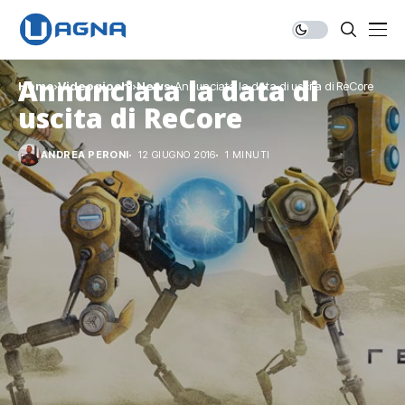
Annunciata la data di
Home
Videogiochi
News
Annunciata la data di uscita di ReCore
uscita di ReCore
ANDREA PERONI
12 GIUGNO 2016
1 MINUTI