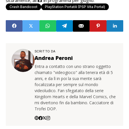
sicuramente, all’
E3
in programma per giugno.
Crash Bandicoot
PlayStation Portatili (PSP Vita Portal)
SCRITTO DA
Andrea Peroni
Entra a contatto con uno strano oggetto
chiamato "videogioco" alla tenera età di 5
anni, e da lì in poi la sua mente sarà
focalizzata per sempre sul mondo
videoludico. Fan sfegatato della serie
Kingdom Hearts e della Marvel Comics, che
mi divertono fin da bambino. Cacciatore di
Trofei DOP.