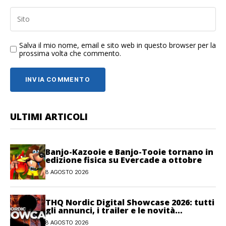
Salva il mio nome, email e sito web in questo browser per la
prossima volta che commento.
ULTIMI ARTICOLI
Banjo-Kazooie e Banjo-Tooie tornano in
edizione fisica su Evercade a ottobre
8 AGOSTO 2026
THQ Nordic Digital Showcase 2026: tutti
gli annunci, i trailer e le novità
dell’evento
8 AGOSTO 2026