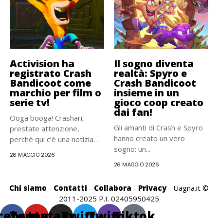
Activision ha
Il sogno diventa
registrato Crash
realtà: Spyro e
Bandicoot come
Crash Bandicoot
marchio per film o
insieme in un
serie tv!
gioco coop creato
dai fan!
Ooga booga! Crashari,
Gli amanti di Crash e Spyro
prestate attenzione,
hanno creato un vero
perché qui c’è una notizia
sogno: un...
bella grossa....
28 MAGGIO 2026
26 MAGGIO 2026
Chi siamo
-
Contatti
-
Collabora
-
Privacy
- Uagna.it ©
2011-2025 P.I. 02405950425
cebook
Youtube
Instagram
Twitter
Twitch
Tiktok