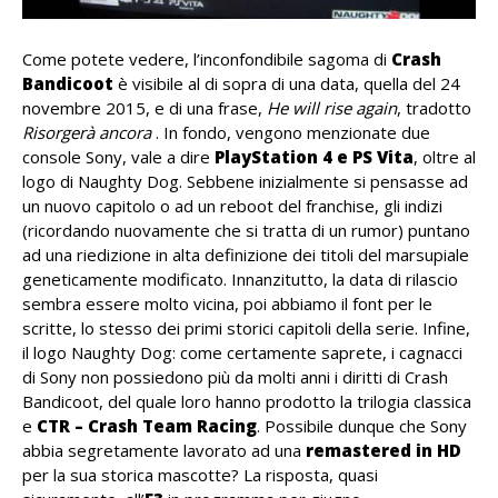
Come potete vedere, l’inconfondibile sagoma di
Crash
Bandicoot
è visibile al di sopra di una data, quella del 24
novembre 2015, e di una frase,
He will rise again
, tradotto
Risorgerà ancora
. In fondo, vengono menzionate due
console Sony, vale a dire
PlayStation 4 e PS Vita
, oltre al
logo di Naughty Dog. Sebbene inizialmente si pensasse ad
un nuovo capitolo o ad un reboot del franchise, gli indizi
(ricordando nuovamente che si tratta di un rumor) puntano
ad una riedizione in alta definizione dei titoli del marsupiale
geneticamente modificato. Innanzitutto, la data di rilascio
sembra essere molto vicina, poi abbiamo il font per le
scritte, lo stesso dei primi storici capitoli della serie. Infine,
il logo Naughty Dog: come certamente saprete, i cagnacci
di Sony non possiedono più da molti anni i diritti di Crash
Bandicoot, del quale loro hanno prodotto la trilogia classica
e
CTR – Crash Team Racing
. Possibile dunque che Sony
abbia segretamente lavorato ad una
remastered in HD
per la sua storica mascotte? La risposta, quasi