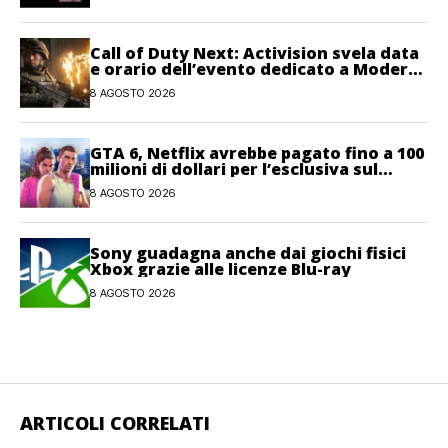
Call of Duty Next: Activision svela data
e orario dell’evento dedicato a Modern
Warfare 4
8 AGOSTO 2026
GTA 6, Netflix avrebbe pagato fino a 100
milioni di dollari per l’esclusiva sul
gioco
8 AGOSTO 2026
Sony guadagna anche dai giochi fisici
Xbox grazie alle licenze Blu-ray
8 AGOSTO 2026
ARTICOLI CORRELATI