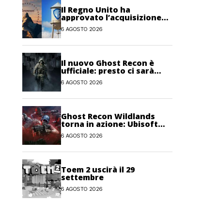
Il Regno Unito ha
approvato l’acquisizione
Paramount-Warner Bros
6 AGOSTO 2026
Discovery
Il nuovo Ghost Recon è
ufficiale: presto ci sarà
anche una fase di test
6 AGOSTO 2026
Ghost Recon Wildlands
torna in azione: Ubisoft
lancia il maxi
6 AGOSTO 2026
aggiornamento gratuito
Last Rites
Toem 2 uscirà il 29
settembre
6 AGOSTO 2026