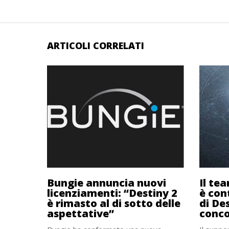
ARTICOLI CORRELATI
Bungie annuncia nuovi
Il te
licenziamenti: “Destiny 2
è con
è rimasto al di sotto delle
di Des
aspettative”
conco