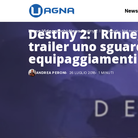
News
Destiny 2: I Rinn
Home
Videogiochi
News
Destiny 2: I Rinnegati – Nel nu
trailer uno sgua
equipaggiamenti
ANDREA PERONI
26 LUGLIO 2018
1 MINUTI