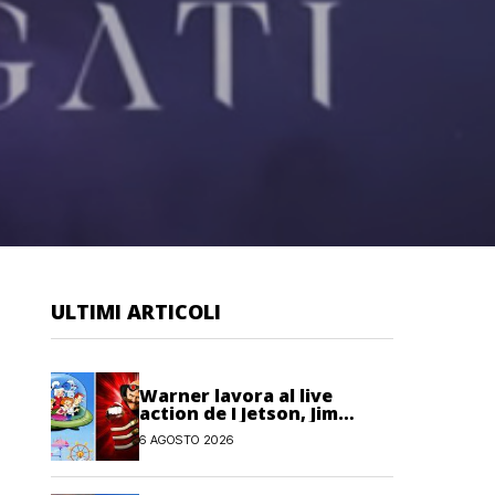
ULTIMI ARTICOLI
Warner lavora al live
action de I Jetson, Jim
Carrey è nel cast!
6 AGOSTO 2026