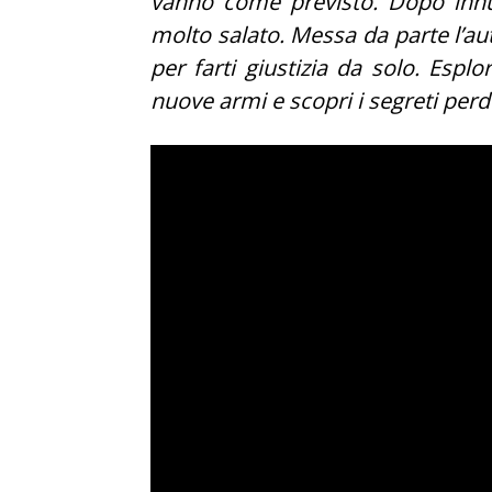
vanno come previsto. Dopo innu
molto salato. Messa da parte l’auto
per farti giustizia da solo. Esplo
nuove armi e scopri i segreti perdu