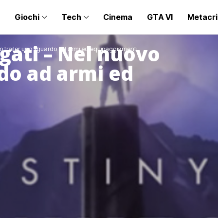
Giochi
Tech
Cinema
GTA VI
Metacri
egati – Nel nuovo
ovo trailer uno sguardo ad armi ed equipaggiamenti
rdo ad armi ed