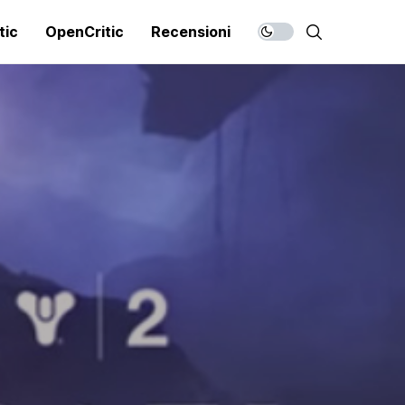
tic
OpenCritic
Recensioni