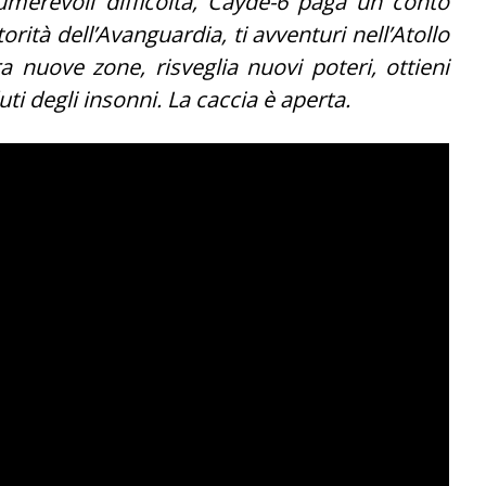
merevoli difficoltà, Cayde-6 paga un conto
rità dell’Avanguardia, ti avventuri nell’Atollo
ra nuove zone, risveglia nuovi poteri, ottieni
ti degli insonni. La caccia è aperta.