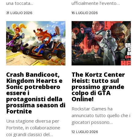
una toccata...
ufficialmente l’evento
crossover con Odissea,...
31 LUGLIO 2026
16 LUGLIO 2026
Crash Bandicoot,
The Kortz Center
Kingdom Hearts e
Heist: tutto sul
Sonic potrebbero
prossimo grande
essere i
colpo di GTA
protagonisti della
Online!
prossima season di
Rockstar Games ha
Fortnite
annunciato tutto quello che i
Una stagione diversa per
giocatori possono
Fortnite, in collaborazione
aspettarsi da...
12 LUGLIO 2026
coi grandi classici del