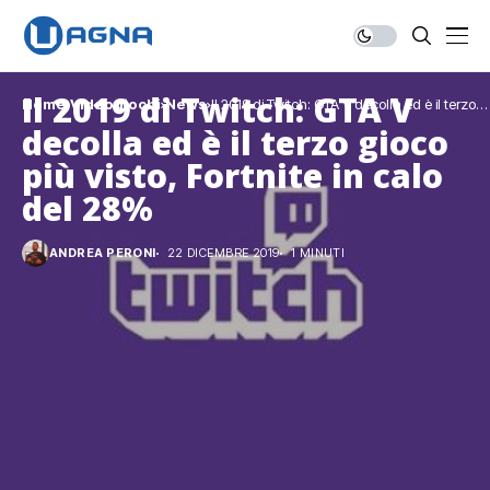
Il 2019 di Twitch: GTA V
Home
Videogiochi
News
Il 2019 di Twitch: GTA V decolla ed è il terzo
gioco più visto, Fortnite in calo del 28%
decolla ed è il terzo gioco
più visto, Fortnite in calo
del 28%
ANDREA PERONI
22 DICEMBRE 2019
1 MINUTI