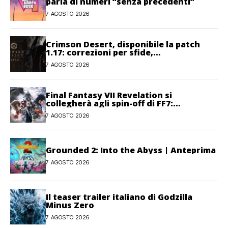
parla di numeri “senza precedenti”
7 AGOSTO 2026
Crimson Desert, disponibile la patch
1.17: correzioni per sfide,
combattimento e interfaccia
7 AGOSTO 2026
Final Fantasy VII Revelation si
collegherà agli spin-off di FF7:
Hamaguchi non si pone limiti
7 AGOSTO 2026
Grounded 2: Into the Abyss | Anteprima
7 AGOSTO 2026
Il teaser trailer italiano di Godzilla
Minus Zero
7 AGOSTO 2026