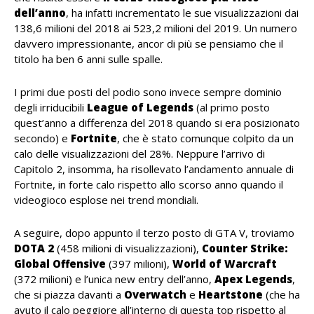
dell’anno
, ha infatti incrementato le sue visualizzazioni dai
138,6 milioni del 2018 ai 523,2 milioni del 2019. Un numero
davvero impressionante, ancor di più se pensiamo che il
titolo ha ben 6 anni sulle spalle.
I primi due posti del podio sono invece sempre dominio
degli irriducibili
League of Legends
(al primo posto
quest’anno a differenza del 2018 quando si era posizionato
secondo) e
Fortnite
, che è stato comunque colpito da un
calo delle visualizzazioni del 28%. Neppure l’arrivo di
Capitolo 2, insomma, ha risollevato l’andamento annuale di
Fortnite, in forte calo rispetto allo scorso anno quando il
videogioco esplose nei trend mondiali.
A seguire, dopo appunto il terzo posto di GTA V, troviamo
DOTA 2
(458 milioni di visualizzazioni),
Counter Strike:
Global Offensive
(397 milioni),
World of Warcraft
(372 milioni) e l’unica new entry dell’anno,
Apex Legends
,
che si piazza davanti a
Overwatch
e
Heartstone
(che ha
avuto il calo peggiore all’interno di questa top rispetto al