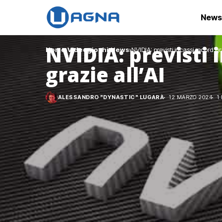
News
NVIDIA: previsti 
Home
Videogiochi
News
NVIDIA: previsti incassi record gra
grazie all’AI
ALESSANDRO "DYNASTIC" LUGARÀ
12 MARZO 2024
1