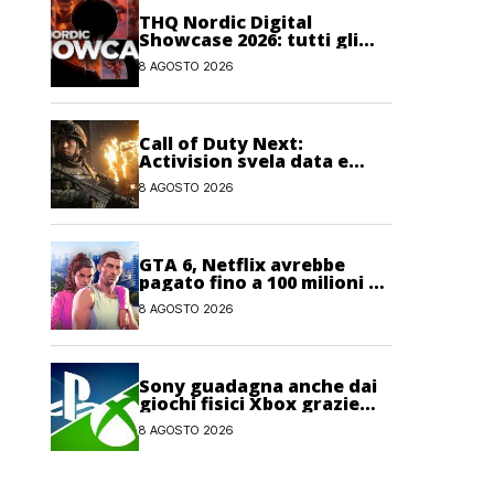
THQ Nordic Digital
Showcase 2026: tutti gli
annunci, i trailer e le
8 AGOSTO 2026
novità dell’evento
Call of Duty Next:
Activision svela data e
orario dell’evento
8 AGOSTO 2026
dedicato a Modern
Warfare 4
GTA 6, Netflix avrebbe
pagato fino a 100 milioni di
dollari per l’esclusiva sul
8 AGOSTO 2026
gioco
Sony guadagna anche dai
giochi fisici Xbox grazie
alle licenze Blu-ray
8 AGOSTO 2026