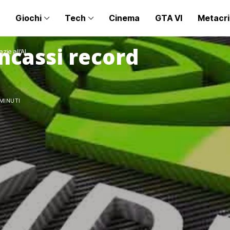
Giochi
Tech
Cinema
GTA VI
Metacri
incassi record
zie all’AI
 MINUTI