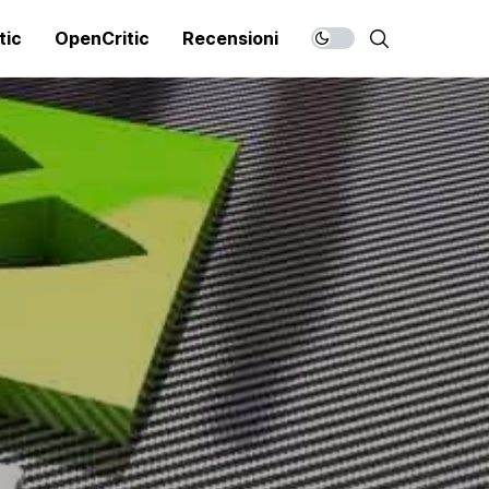
tic
OpenCritic
Recensioni