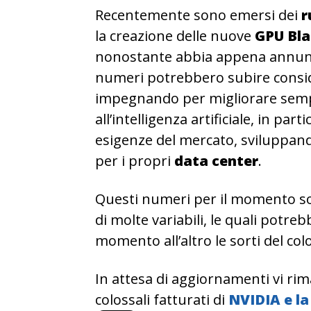
Recentemente sono emersi dei
r
la creazione delle nuove
GPU Bl
nonostante abbia appena annun
numeri potrebbero subire conside
impegnando per migliorare sempre
all’intelligenza artificiale, in pa
esigenze del mercato, sviluppand
per i propri
data center
.
Questi numeri per il momento so
di molte variabili, le quali pot
momento all’altro le sorti del col
In attesa di aggiornamenti vi rim
colossali fatturati di
NVIDIA e l