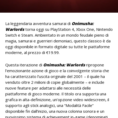
La leggendaria avventura samurai di
Onimusha:
Warlords
torna oggi su PlayStation 4, Xbox One, Nintendo
Switch e Steam. Ambientato in un mondo feudale pieno di
magia, samurai e guerrieri demoniaci, questo classico è da
oggi disponibile in formato digitale su tutte le piattaforme
moderne, al prezzo di €19.99.
Questa iterazione di
Onimusha: Warlords
ripropone
l’emozionante azione di gioco e la coinvolgente storia che
ha caratterizzato l’uscita originale del 2001 – il quale ha
venduto oltre 2 milioni di copie globalmente – e include
nuove feature per adattarsi alle necessità delle
piattaforme di gioco moderne. Il titolo ora supporta una
grafica in alta-definizione, un’opzione video widescreen, il
supporto agli stick analogici, una “Modalità Facile”
disponibile fin dall’inizio, una nuova colonna sonora e un
nuovissimo sistema di achievement in-game (denominati