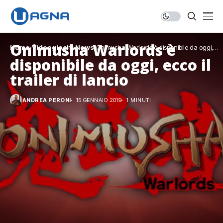
Onimusha Warlords è
Home
Videogiochi
News
Onimusha Warlords è disponibile da oggi,
ecco il trailer di lancio
disponibile da oggi, ecco il
trailer di lancio
ANDREA PERONI
15 GENNAIO 2019
1 MINUTI