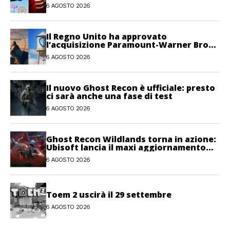
6 AGOSTO 2026
Il Regno Unito ha approvato
l’acquisizione Paramount-Warner Bros
Discovery
6 AGOSTO 2026
Il nuovo Ghost Recon è ufficiale: presto
ci sarà anche una fase di test
6 AGOSTO 2026
Ghost Recon Wildlands torna in azione:
Ubisoft lancia il maxi aggiornamento
gratuito Last Rites
6 AGOSTO 2026
Toem 2 uscirà il 29 settembre
6 AGOSTO 2026