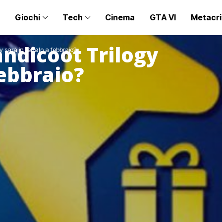
Giochi
Tech
Cinema
GTA VI
Metacri
andicoot Trilogy
y sarà in regalo a febbraio?
febbraio?