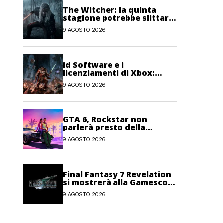
The Witcher: la quinta
stagione potrebbe slittare
al 2027
9 AGOSTO 2026
id Software e i
licenziamenti di Xbox:
“Impossibile fare AAA con
9 AGOSTO 2026
metà del personale”
GTA 6, Rockstar non
parlerà presto della
modalità Online: priorità al
9 AGOSTO 2026
single-player
Final Fantasy 7 Revelation
si mostrerà alla Gamescom
Opening Night Live
9 AGOSTO 2026