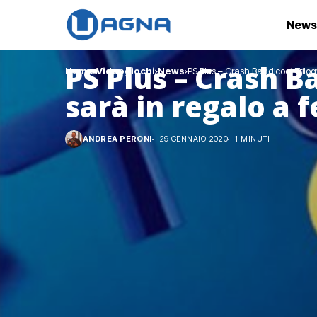
News
PS Plus – Crash B
Home
Videogiochi
News
PS Plus – Crash Bandicoot Trilog
sarà in regalo a 
ANDREA PERONI
29 GENNAIO 2020
1 MINUTI