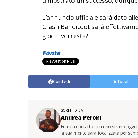
dimostrato un successo, dunque n
L’annuncio ufficiale sarà dato all
Crash Bandicoot sarà effettivamen
giochi vorreste?
Fonte
PlayStation Plus
Condividi
Tweet
SCRITTO DA
Andrea Peroni
Entra a contatto con uno strano oggetto
la sua mente sarà focalizzata per sem