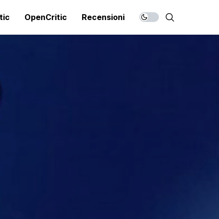
tic
OpenCritic
Recensioni