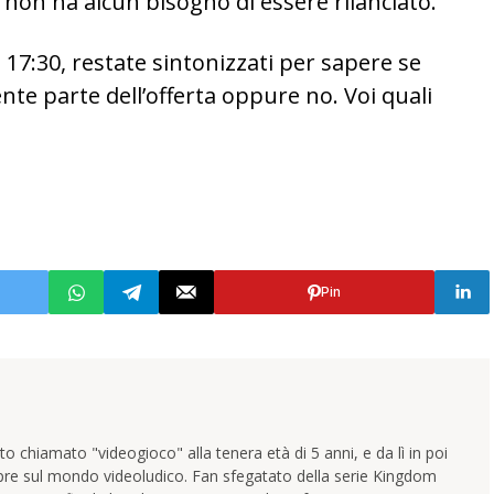
on ha alcun bisogno di essere rilanciato.
e 17:30, restate sintonizzati per sapere se
te parte dell’offerta oppure no. Voi quali
Pin
 chiamato "videogioco" alla tenera età di 5 anni, e da lì in poi
pre sul mondo videoludico. Fan sfegatato della serie Kingdom