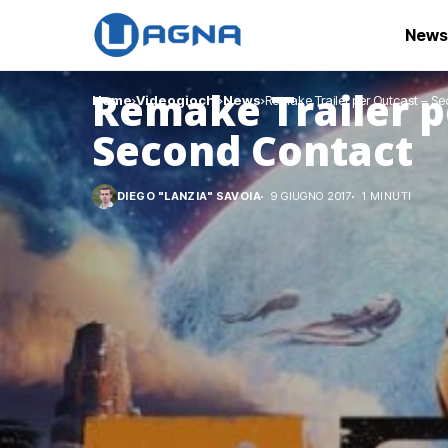
News
Remake Trailer p
Home
Videogiochi
News
Remake Trailer per Outcast – S
Second Contact
DIEGO "LANZIA" SAVOIA
9 GIUGNO 2017
1 MINUTI