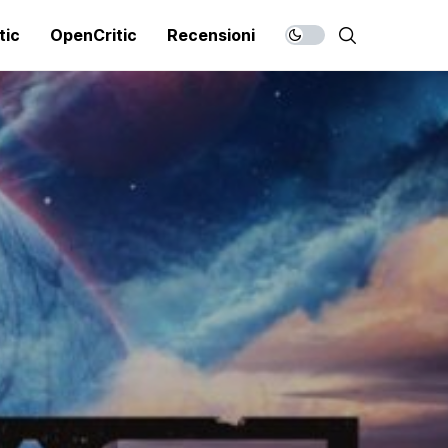
tic
OpenCritic
Recensioni