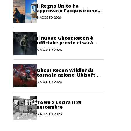
Il Regno Unito ha
approvato l’acquisizione
Paramount-Warner Bros
6 AGOSTO 2026
Discovery
Il nuovo Ghost Recon è
ufficiale: presto ci sarà
anche una fase di test
6 AGOSTO 2026
Ghost Recon Wildlands
torna in azione: Ubisoft
lancia il maxi
6 AGOSTO 2026
aggiornamento gratuito
Last Rites
Toem 2 uscirà il 29
settembre
6 AGOSTO 2026