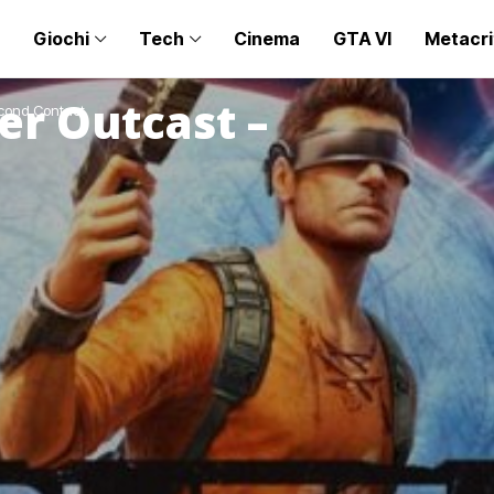
Giochi
Tech
Cinema
GTA VI
Metacri
er Outcast –
econd Contact