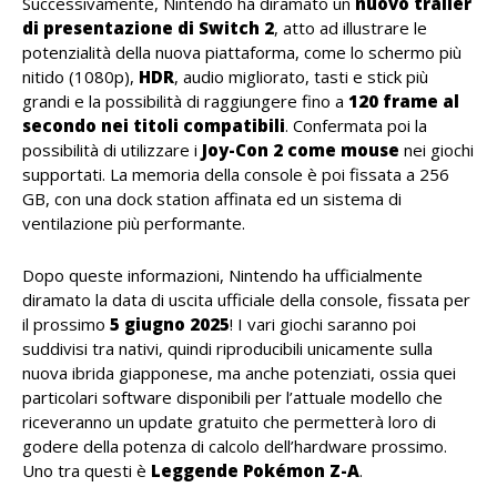
Successivamente, Nintendo ha diramato un
nuovo trailer
di presentazione di Switch 2
, atto ad illustrare le
potenzialità della nuova piattaforma, come lo schermo più
nitido (1080p),
HDR
, audio migliorato, tasti e stick più
grandi e la possibilità di raggiungere fino a
120 frame al
secondo nei titoli compatibili
. Confermata poi la
possibilità di utilizzare i
Joy-Con 2 come mouse
nei giochi
supportati. La memoria della console è poi fissata a 256
GB, con una dock station affinata ed un sistema di
ventilazione più performante.
Dopo queste informazioni, Nintendo ha ufficialmente
diramato la data di uscita ufficiale della console, fissata per
il prossimo
5 giugno 2025
! I vari giochi saranno poi
suddivisi tra nativi, quindi riproducibili unicamente sulla
nuova ibrida giapponese, ma anche potenziati, ossia quei
particolari software disponibili per l’attuale modello che
riceveranno un update gratuito che permetterà loro di
godere della potenza di calcolo dell’hardware prossimo.
Uno tra questi è
Leggende Pokémon Z-A
.