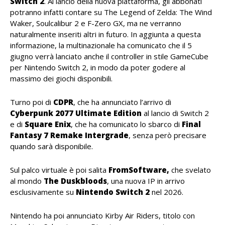
Switch 2
. Al lancio della nuova piattaforma, gli abbonati
potranno infatti contare su The Legend of Zelda: The Wind
Waker, Soulcalibur 2 e F-Zero GX, ma ne verranno
naturalmente inseriti altri in futuro. In aggiunta a questa
informazione, la multinazionale ha comunicato che il 5
giugno verrà lanciato anche il controller in stile GameCube
per Nintendo Switch 2, in modo da poter godere al
massimo dei giochi disponibili.
Turno poi di
CDPR
, che ha annunciato l’arrivo di
Cyberpunk 2077 Ultimate Edition
al lancio di Switch 2
e di
Square
Enix
, che ha comunicato lo sbarco di
Final
Fantasy 7 Remake Intergrade
, senza però precisare
quando sarà disponibile.
Sul palco virtuale è poi salita
FromSoftware,
che svelato
al mondo
The Duskbloods
, una nuova IP in arrivo
esclusivamente su
Nintendo Switch 2
nel 2026.
Nintendo ha poi annunciato Kirby Air Riders, titolo con