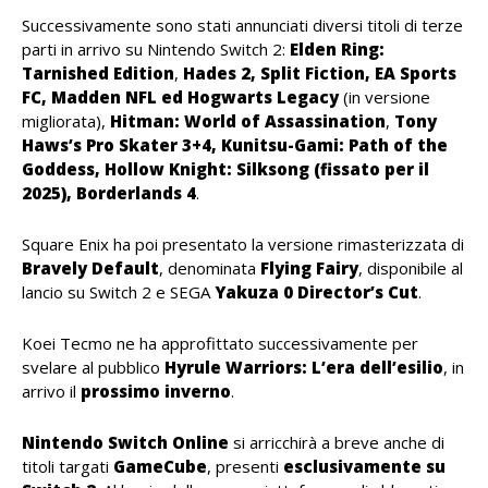
Successivamente sono stati annunciati diversi titoli di terze
parti in arrivo su Nintendo Switch 2:
Elden Ring:
Tarnished Edition
,
Hades 2, Split Fiction, EA Sports
FC, Madden NFL ed Hogwarts Legacy
(in versione
migliorata),
Hitman: World of Assassination
,
Tony
Haws’s Pro Skater 3+4, Kunitsu-Gami: Path of the
Goddess, Hollow Knight: Silksong (fissato per il
2025), Borderlands 4
.
Square Enix ha poi presentato la versione rimasterizzata di
Bravely
Default
, denominata
Flying
Fairy
, disponibile al
lancio su Switch 2 e SEGA
Yakuza 0 Director’s Cut
.
Koei Tecmo ne ha approfittato successivamente per
svelare al pubblico
Hyrule Warriors: L’era dell’esilio
, in
arrivo il
prossimo
inverno
.
Nintendo Switch Online
si arricchirà a breve anche di
titoli targati
GameCube
, presenti
esclusivamente su