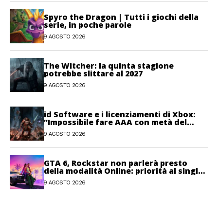
Spyro the Dragon | Tutti i giochi della
serie, in poche parole
9 AGOSTO 2026
The Witcher: la quinta stagione
potrebbe slittare al 2027
9 AGOSTO 2026
id Software e i licenziamenti di Xbox:
“Impossibile fare AAA con metà del
personale”
9 AGOSTO 2026
GTA 6, Rockstar non parlerà presto
della modalità Online: priorità al single-
player
9 AGOSTO 2026