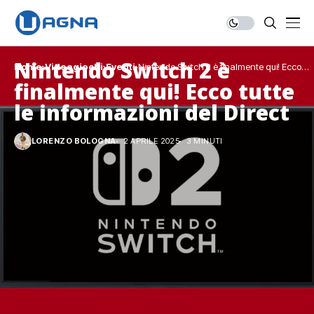
Nintendo Switch 2 è
Home
Videogiochi
Eventi
Nintendo Switch 2 è finalmente qui! Ecco
tutte le informazioni del Direct
finalmente qui! Ecco tutte
le informazioni del Direct
LORENZO BOLOGNA
2 APRILE 2025
3 MINUTI