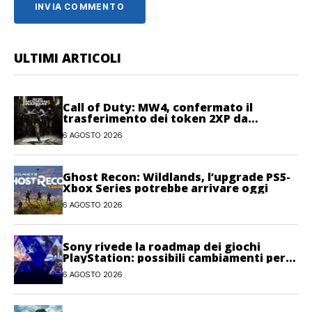
ULTIMI ARTICOLI
Call of Duty: MW4, confermato il
trasferimento dei token 2XP da
Warzone e Black Ops 7
6 AGOSTO 2026
Ghost Recon: Wildlands, l’upgrade PS5-
Xbox Series potrebbe arrivare oggi
6 AGOSTO 2026
Sony rivede la roadmap dei giochi
PlayStation: possibili cambiamenti per
l’anno fiscale 2026
6 AGOSTO 2026