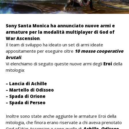
Sony Santa Monica ha annunciato nuove armi e
armature per la modalità multiplayer di God of
War Ascension
.
Il team di sviluppo ha ideato un set di armi ideate
appositamente per eseguire oltre
10 mosse cooperative
brutali
.
Vi elenchiamo di seguito queste nuove armi degli
Eroi
della
mitologia:
– Lancia di Achille
– Martello di Odisseo
– Spada di Orione
– Spada di Perseo
Inoltre sono state anche aggiunte le armature Eroi della
mitologia, che finora erano riservate a chi aveva prenotato
God of War Ascension e sono quelle di
Achille, Odisseo,