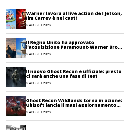
Warner lavora al live action de I Jetson,
Jim Carrey è nel cast!
6 AGOSTO 2026
Il Regno Unito ha approvato
l’acquisizione Paramount-Warner Bros
Discovery
6 AGOSTO 2026
Il nuovo Ghost Recon è ufficiale: presto
ci sarà anche una fase di test
6 AGOSTO 2026
Ghost Recon Wildlands torna in azione:
Ubisoft lancia il maxi aggiornamento
gratuito Last Rites
6 AGOSTO 2026