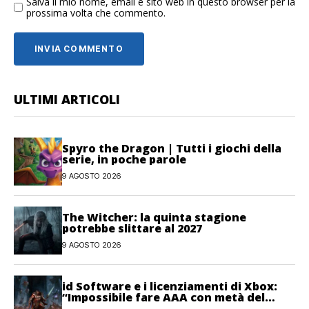
Salva il mio nome, email e sito web in questo browser per la
prossima volta che commento.
ULTIMI ARTICOLI
Spyro the Dragon | Tutti i giochi della
serie, in poche parole
9 AGOSTO 2026
The Witcher: la quinta stagione
potrebbe slittare al 2027
9 AGOSTO 2026
id Software e i licenziamenti di Xbox:
“Impossibile fare AAA con metà del
personale”