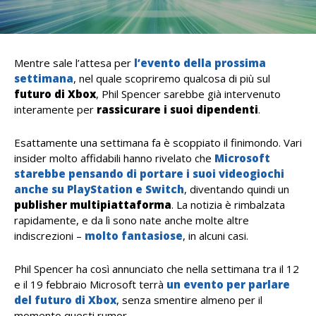
Mentre sale l’attesa per
l’evento della prossima
settimana
, nel quale scopriremo qualcosa di più sul
futuro di Xbox
, Phil Spencer sarebbe già intervenuto
interamente per
rassicurare i suoi dipendenti
.
Esattamente una settimana fa è scoppiato il finimondo. Vari
insider molto affidabili hanno rivelato che
Microsoft
starebbe pensando di portare i suoi videogiochi
anche su PlayStation e Switch
, diventando quindi un
publisher multipiattaforma
. La notizia è rimbalzata
rapidamente, e da lì sono nate anche molte altre
indiscrezioni –
molto fantasiose
, in alcuni casi.
Phil Spencer ha così annunciato che nella settimana tra il 12
e il 19 febbraio Microsoft terrà
un evento per parlare
del futuro di Xbox
, senza smentire almeno per il
momento questi rumor.