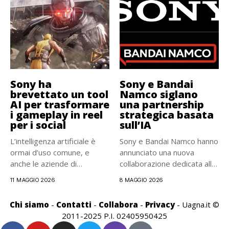
Sony ha
Sony e Bandai
brevettato un tool
Namco siglano
AI per trasformare
una partnership
i gameplay in reel
strategica basata
per i social
sull’IA
L’intelligenza artificiale è
Sony e Bandai Namco hanno
ormai d’uso comune, e
annunciato una nuova
anche le aziende di
collaborazione dedicata allo
videogiochi...
sviluppo...
11 MAGGIO 2026
8 MAGGIO 2026
Chi siamo
-
Contatti
-
Collabora
-
Privacy
- Uagna.it ©
2011-2025 P.I. 02405950425