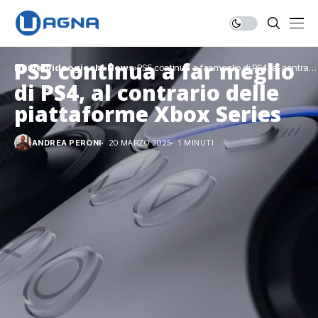
PS5 continua a far meglio
Home
Videogiochi
News
PS5 continua a far meglio di PS4, al contrario
delle piattaforme Xbox Series
di PS4, al contrario delle
piattaforme Xbox Series
ANDREA PERONI
20 MARZO 2025
1 MINUTI