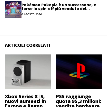
Pokémon Pokopia è un successone, e
forse lo spin-off più venduto del
franchise
6 AGOSTO 2026
ARTICOLI CORRELATI
Xbox Series X|S,
PS5 raggiunge
nuovi aumenti in
quota 95,3 milioni:
Europa e Regno
vendite hardware