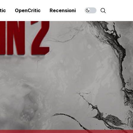
tic
OpenCritic
Recensioni