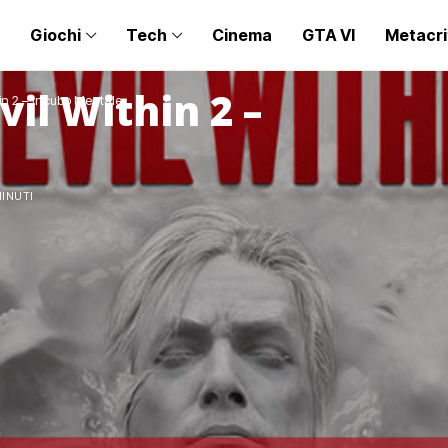
Giochi
Tech
Cinema
GTA VI
Metacri
il Within 2 –
in 2 – Incubo Mentale
MINUTI