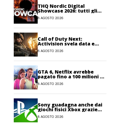
THQ Nordic Digital
Showcase 2026: tutti gli
annunci, i trailer e le
8 AGOSTO 2026
novità dell’evento
Call of Duty Next:
Activision svela data e
orario dell’evento
8 AGOSTO 2026
dedicato a Modern
Warfare 4
GTA 6, Netflix avrebbe
pagato fino a 100 milioni di
dollari per l’esclusiva sul
8 AGOSTO 2026
gioco
Sony guadagna anche dai
giochi fisici Xbox grazie
alle licenze Blu-ray
8 AGOSTO 2026