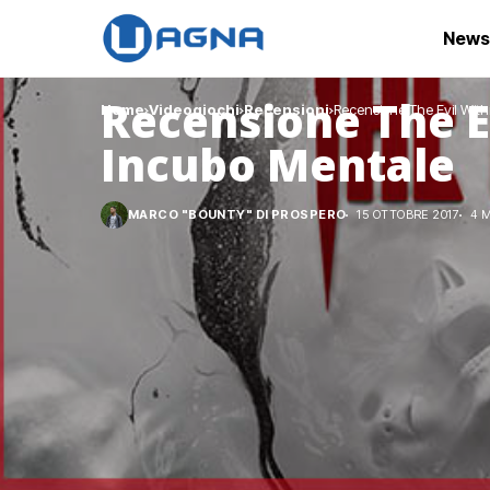
News
Recensione The Ev
Home
Videogiochi
Recensioni
Recensione The Evil With
Incubo Mentale
MARCO "BOUNTY" DI PROSPERO
15 OTTOBRE 2017
4 