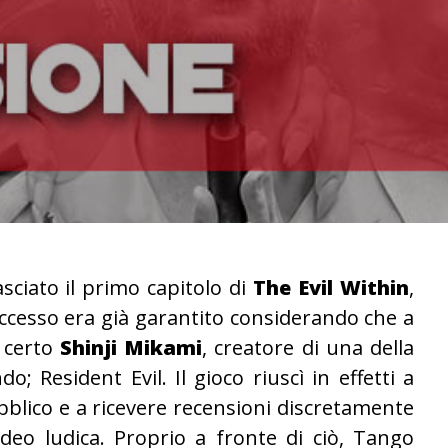
asciato il primo capitolo di
The Evil Within
,
uccesso era già garantito considerando che a
 certo
Shinji Mikami
, creatore di una della
 Resident Evil. Il gioco riuscì in effetti a
bblico e a ricevere recensioni discretamente
video ludica. Proprio a fronte di ciò, Tango