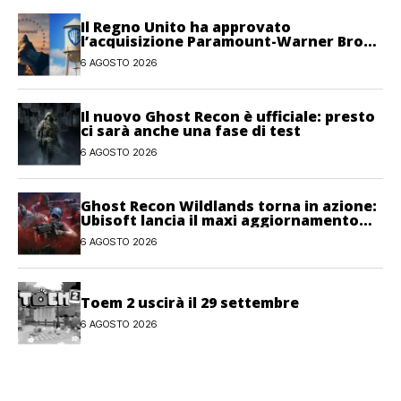
Il Regno Unito ha approvato
l’acquisizione Paramount-Warner Bros
Discovery
6 AGOSTO 2026
Il nuovo Ghost Recon è ufficiale: presto
ci sarà anche una fase di test
6 AGOSTO 2026
Ghost Recon Wildlands torna in azione:
Ubisoft lancia il maxi aggiornamento
gratuito Last Rites
6 AGOSTO 2026
Toem 2 uscirà il 29 settembre
6 AGOSTO 2026