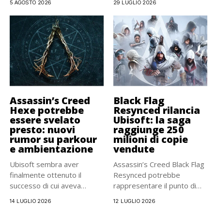
5 AGOSTO 2026
29 LUGLIO 2026
Assassin’s Creed
Black Flag
Hexe potrebbe
Resynced rilancia
essere svelato
Ubisoft: la saga
presto: nuovi
raggiunge 250
rumor su parkour
milioni di copie
e ambientazione
vendute
Ubisoft sembra aver
Assassin’s Creed Black Flag
finalmente ottenuto il
Resynced potrebbe
successo di cui aveva
rappresentare il punto di
bisogno con...
svolta per...
14 LUGLIO 2026
12 LUGLIO 2026