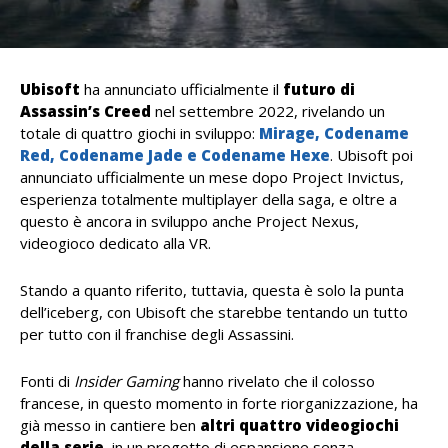
Ubisoft
ha annunciato ufficialmente il
futuro di
Assassin’s Creed
nel settembre 2022, rivelando un
totale di quattro giochi in sviluppo:
Mirage, Codename
Red, Codename Jade e Codename Hexe
. Ubisoft poi
annunciato ufficialmente un mese dopo Project Invictus,
esperienza totalmente multiplayer della saga, e oltre a
questo è ancora in sviluppo anche Project Nexus,
videogioco dedicato alla VR.
Stando a quanto riferito, tuttavia, questa è solo la punta
dell’iceberg, con Ubisoft che starebbe tentando un tutto
per tutto con il franchise degli Assassini.
Fonti di
Insider Gaming
hanno rivelato che il colosso
francese, in questo momento in forte riorganizzazione, ha
già messo in cantiere ben
altri quattro videogiochi
della serie
, in un progetto di espansione senza