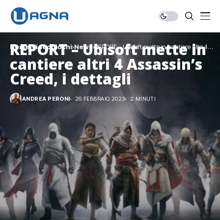
REPORT – Ubisoft mette in
Home
Videogiochi
News
REPORT – Ubisoft mette in cantiere altri 4
Assassin’s Creed, i dettagli
cantiere altri 4 Assassin’s
Creed, i dettagli
ANDREA PERONI
26 FEBBRAIO 2023
2 MINUTI