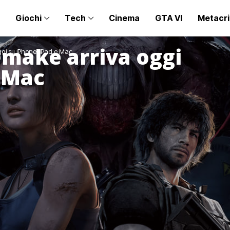
Giochi
Tech
Cinema
GTA VI
Metacri
emake arriva oggi
ggi su iPhone, iPad e Mac
e Mac