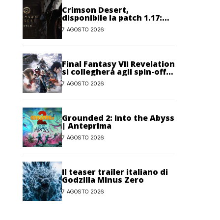
Crimson Desert,
disponibile la patch 1.17:
correzioni per sfide,
7 AGOSTO 2026
combattimento e
interfaccia
Final Fantasy VII Revelation
si collegherà agli spin-off
di FF7: Hamaguchi non si
7 AGOSTO 2026
pone limiti
Grounded 2: Into the Abyss
| Anteprima
7 AGOSTO 2026
Il teaser trailer italiano di
Godzilla Minus Zero
7 AGOSTO 2026