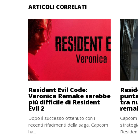
ARTICOLI CORRELATI
Resident Evil Code:
Resid
Veronica Remake sarebbe
punta
più difficile di Resident
tra nu
Evil 2
rema
Dopo il successo ottenuto con i
Capcom 
recenti rifacimenti della saga, Capcom
strategia
ha...
Resident 