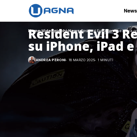
News
Resident Evil 3 R
Home
Videogiochi
News
Resident Evil 3 Remake arriva o
su iPhone, iPad 
ANDREA PERONI
18 MARZO 2025
1 MINUTI