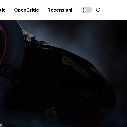
tic
OpenCritic
Recensioni