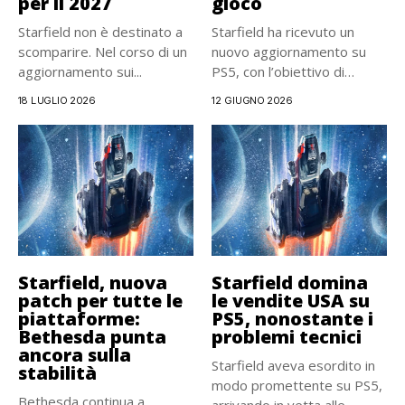
per il 2027
gioco
Starfield non è destinato a
Starfield ha ricevuto un
scomparire. Nel corso di un
nuovo aggiornamento su
aggiornamento sui...
PS5, con l’obiettivo di
risolvere...
18 LUGLIO 2026
12 GIUGNO 2026
Starfield, nuova
Starfield domina
patch per tutte le
le vendite USA su
piattaforme:
PS5, nonostante i
Bethesda punta
problemi tecnici
ancora sulla
Starfield aveva esordito in
stabilità
modo promettente su PS5,
Bethesda continua a