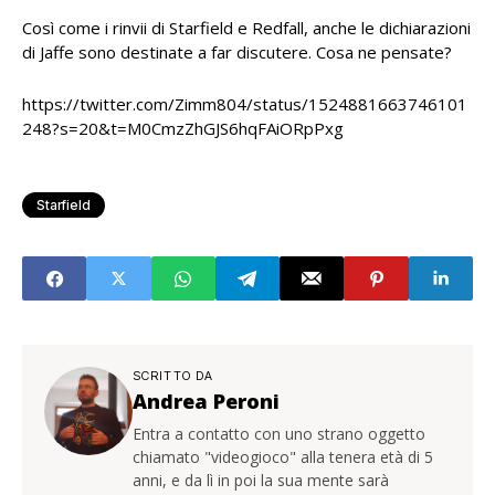
Così come i rinvii di Starfield e Redfall, anche le dichiarazioni
di Jaffe sono destinate a far discutere. Cosa ne pensate?
https://twitter.com/Zimm804/status/1524881663746101
248?s=20&t=M0CmzZhGJS6hqFAiORpPxg
Starfield
SCRITTO DA
Andrea Peroni
Entra a contatto con uno strano oggetto
chiamato "videogioco" alla tenera età di 5
anni, e da lì in poi la sua mente sarà