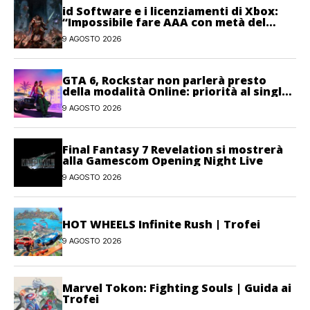
id Software e i licenziamenti di Xbox:
“Impossibile fare AAA con metà del
personale”
9 AGOSTO 2026
GTA 6, Rockstar non parlerà presto
della modalità Online: priorità al single-
player
9 AGOSTO 2026
Final Fantasy 7 Revelation si mostrerà
alla Gamescom Opening Night Live
9 AGOSTO 2026
HOT WHEELS Infinite Rush | Trofei
9 AGOSTO 2026
Marvel Tokon: Fighting Souls | Guida ai
Trofei