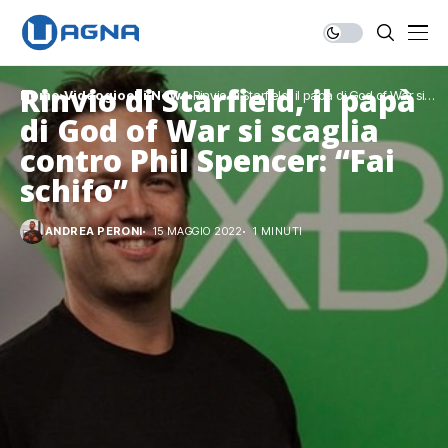
Rinvio di Starfield, il papà
Home
Videogiochi
News
Rinvio di Starfield, il papà di God of War si
scaglia contro Phil Spencer: “Fai schifo”
di God of War si scaglia
contro Phil Spencer: “Fai
schifo”
ANDREA PERONI
15 MAGGIO 2022
1 MINUTI