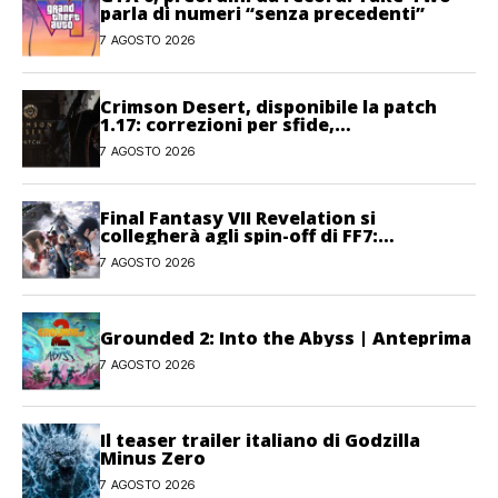
parla di numeri “senza precedenti”
7 AGOSTO 2026
Crimson Desert, disponibile la patch
1.17: correzioni per sfide,
combattimento e interfaccia
7 AGOSTO 2026
Final Fantasy VII Revelation si
collegherà agli spin-off di FF7:
Hamaguchi non si pone limiti
7 AGOSTO 2026
Grounded 2: Into the Abyss | Anteprima
7 AGOSTO 2026
Il teaser trailer italiano di Godzilla
Minus Zero
7 AGOSTO 2026