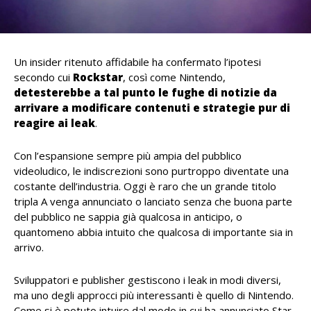
Un insider ritenuto affidabile ha confermato l’ipotesi
secondo cui
Rockstar
, così come Nintendo,
detesterebbe a tal punto le fughe di notizie da
arrivare a modificare contenuti e strategie pur di
reagire ai leak
.
Con l’espansione sempre più ampia del pubblico
videoludico, le indiscrezioni sono purtroppo diventate una
costante dell’industria. Oggi è raro che un grande titolo
tripla A venga annunciato o lanciato senza che buona parte
del pubblico ne sappia già qualcosa in anticipo, o
quantomeno abbia intuito che qualcosa di importante sia in
arrivo.
Sviluppatori e publisher gestiscono i leak in modi diversi,
ma uno degli approcci più interessanti è quello di Nintendo.
Come si è potuto intuire dal modo in cui ha annunciato Star