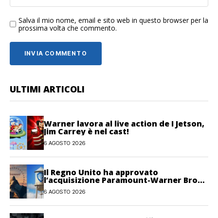
Salva il mio nome, email e sito web in questo browser per la
prossima volta che commento.
ULTIMI ARTICOLI
Warner lavora al live action de I Jetson,
Jim Carrey è nel cast!
6 AGOSTO 2026
Il Regno Unito ha approvato
l’acquisizione Paramount-Warner Bros
Discovery
6 AGOSTO 2026