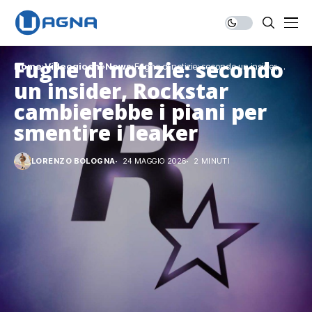
Fughe di notizie: secondo
Home
Videogiochi
News
Fughe di notizie: secondo un insider,
Rockstar cambierebbe i piani per smentire i
un insider, Rockstar
leaker
cambierebbe i piani per
smentire i leaker
LORENZO BOLOGNA
24 MAGGIO 2026
2 MINUTI