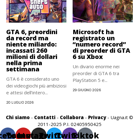
GTA 6, preordini
Microsoft ha
da record ma
registrato un
niente miliardo:
“numero record”
incassati 260
di preorder di GTA
milioni di dollari
6 su Xbox
nella prima
Un divario enorme nei
settimana
preorder di GTA 6 tra
GTA 6 è considerato uno
PlayStation 5 e...
dei videogiochi più ambiziosi
29 GIUGNO 2026
e attesi dell’intero...
20 LUGLIO 2026
Chi siamo
-
Contatti
-
Collabora
-
Privacy
- Uagna.it ©
2011-2025 P.I. 02405950425
cebook
Youtube
Instagram
Twitter
Twitch
Tiktok