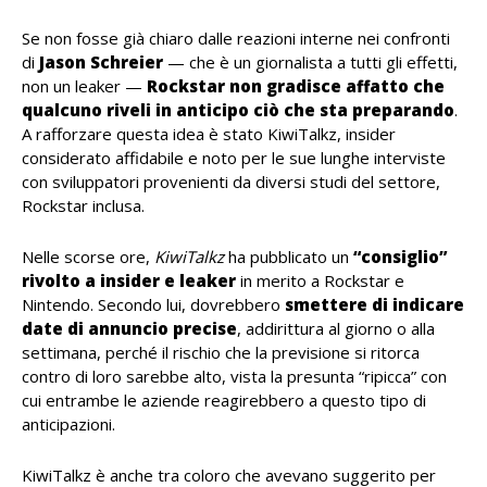
Se non fosse già chiaro dalle reazioni interne nei confronti
di
Jason
Schreier
— che è un giornalista a tutti gli effetti,
non un leaker —
Rockstar non gradisce affatto che
qualcuno riveli in anticipo ciò che sta preparando
.
A rafforzare questa idea è stato KiwiTalkz, insider
considerato affidabile e noto per le sue lunghe interviste
con sviluppatori provenienti da diversi studi del settore,
Rockstar inclusa.
Nelle scorse ore,
KiwiTalkz
ha pubblicato un
“consiglio”
rivolto a insider e leaker
in merito a Rockstar e
Nintendo. Secondo lui, dovrebbero
smettere di indicare
date di annuncio precise
, addirittura al giorno o alla
settimana, perché il rischio che la previsione si ritorca
contro di loro sarebbe alto, vista la presunta “ripicca” con
cui entrambe le aziende reagirebbero a questo tipo di
anticipazioni.
KiwiTalkz è anche tra coloro che avevano suggerito per