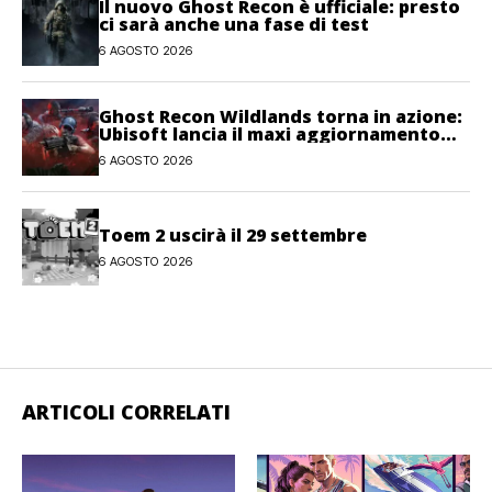
Il nuovo Ghost Recon è ufficiale: presto
ci sarà anche una fase di test
6 AGOSTO 2026
Ghost Recon Wildlands torna in azione:
Ubisoft lancia il maxi aggiornamento
gratuito Last Rites
6 AGOSTO 2026
Toem 2 uscirà il 29 settembre
6 AGOSTO 2026
ARTICOLI CORRELATI