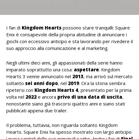
I fan di
Kingdom
Hearts
possono stare tranquilli: Square
Enix è consapevole della propria abitudine di annunciare i
giochi con eccessivo anticipo e sta lavorando per rivedere il
suo approccio alla comunicazione e al marketing.
Negli ultimi dieci anni, gli appassionati della serie hanno
imparato soprattutto una cosa:
aspettare
. Kingdom
Hearts 3 venne annunciato nel
2013
, ma arrivò sul mercato
soltanto
sei anni dopo
, nel
2019
. Ora la storia sembra
ripetersi con
Kingdom Hearts 4
, presentato per la prima
volta nel
2022
e ancora
privo di una data di uscita
,
nonostante siano già trascorsi quattro anni e siano stati
pubblicati appena due trailer.
Il problema, tuttavia, non riguarda soltanto Kingdom
Hearts. Square Enix ha spesso mostrato con largo anticipo
i nuovi capitoli delle sue principali saghe. Anche i fan di
Final