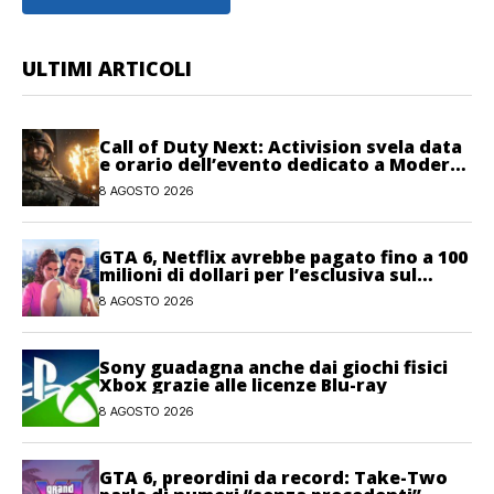
ULTIMI ARTICOLI
Call of Duty Next: Activision svela data
e orario dell’evento dedicato a Modern
Warfare 4
8 AGOSTO 2026
GTA 6, Netflix avrebbe pagato fino a 100
milioni di dollari per l’esclusiva sul
gioco
8 AGOSTO 2026
Sony guadagna anche dai giochi fisici
Xbox grazie alle licenze Blu-ray
8 AGOSTO 2026
GTA 6, preordini da record: Take-Two