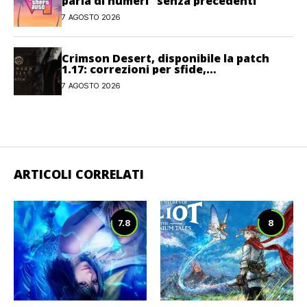
parla di numeri “senza precedenti”
7 AGOSTO 2026
Crimson Desert, disponibile la patch
1.17: correzioni per sfide,
combattimento e interfaccia
7 AGOSTO 2026
ARTICOLI CORRELATI
7.8
8