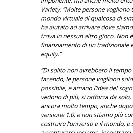
imponente, ma anche molto entu
Variety
.
“Molte persone vogliono 
mondo virtuale di qualcosa di simi
ha aiutato ad arrivare dove siamo
trova in nessun altro gioco. Non è
finanziamento di un tradizionale e
equity.”
“Di solito non avrebbero il tempo
facendo, le persone vogliono solo
possibile, e amano l’idea del so
vedono di più, si rafforza da sol
ancora molto tempo, anche dopo a
versione 1.0, e non stiamo più co
costruire l’universo e il mondo, e
avventurarsi insieme, incontrarsi 