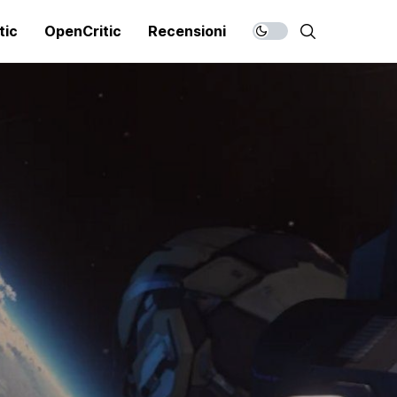
tic
OpenCritic
Recensioni