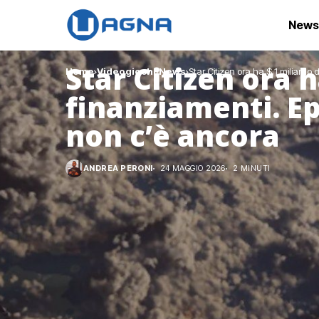
News
Star Citizen ora h
Home
Videogiochi
News
Star Citizen ora ha $ 1 miliardo
finanziamenti. E
non c’è ancora
ANDREA PERONI
24 MAGGIO 2026
2 MINUTI