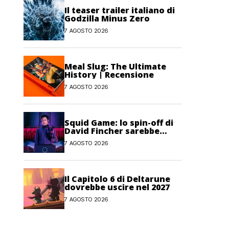
Il teaser trailer italiano di
Godzilla Minus Zero
7 AGOSTO 2026
Meal Slug: The Ultimate
History | Recensione
7 AGOSTO 2026
Squid Game: lo spin-off di
David Fincher sarebbe
stato cancellato da Netflix
7 AGOSTO 2026
Il Capitolo 6 di Deltarune
dovrebbe uscire nel 2027
7 AGOSTO 2026