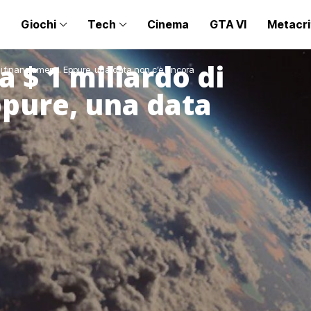
Giochi
Tech
Cinema
GTA VI
Metacri
a $ 1 miliardo di
 di finanziamenti. Eppure, una data non c’è ancora
ppure, una data