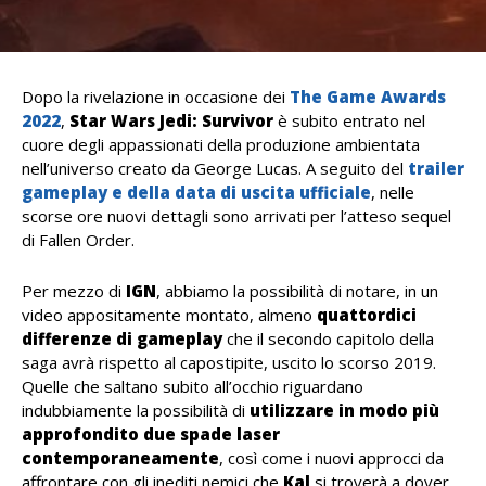
Dopo la rivelazione in occasione dei
The Game Awards
2022
,
Star Wars Jedi: Survivor
è subito entrato nel
cuore degli appassionati della produzione ambientata
nell’universo creato da George Lucas. A seguito del
trailer
gameplay e della data di uscita ufficiale
, nelle
scorse ore nuovi dettagli sono arrivati per l’atteso sequel
di Fallen Order.
Per mezzo di
IGN
, abbiamo la possibilità di notare, in un
video appositamente montato, almeno
quattordici
differenze di gameplay
che il secondo capitolo della
saga avrà rispetto al capostipite, uscito lo scorso 2019.
Quelle che saltano subito all’occhio riguardano
indubbiamente la possibilità di
utilizzare in modo più
approfondito due spade laser
contemporaneamente
, così come i nuovi approcci da
affrontare con gli inediti nemici che
Kal
si troverà a dover