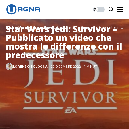
Star Wars Jedi: Survivor –
Home
Videogiochi
News
Star Wars Jedi: Survivor – Pubblicato un
video che mostra le differenze con il
Pubblicato un video che
predecessore
mostra le differenze con il
predecessore
LORENZO BOLOGNA
20 DICEMBRE 2022
1 MINUTI