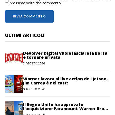
prossima volta che commento.
ULTIMI ARTICOLI
Devolver Digital vuole lasciare la Borsa
e tornare privata
7 AGOSTO 2026
Warner lavora al live action de I Jetson,
Jim Carrey è nel cast!
6 AGOSTO 2026
Il Regno Unito ha approvato
l’acquisizione Paramount-Warner Bros
Discovery
6 AGOSTO 2026