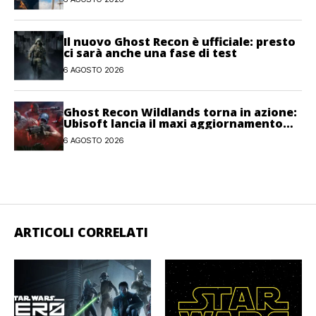
Il nuovo Ghost Recon è ufficiale: presto
ci sarà anche una fase di test
6 AGOSTO 2026
Ghost Recon Wildlands torna in azione:
Ubisoft lancia il maxi aggiornamento
gratuito Last Rites
6 AGOSTO 2026
ARTICOLI CORRELATI