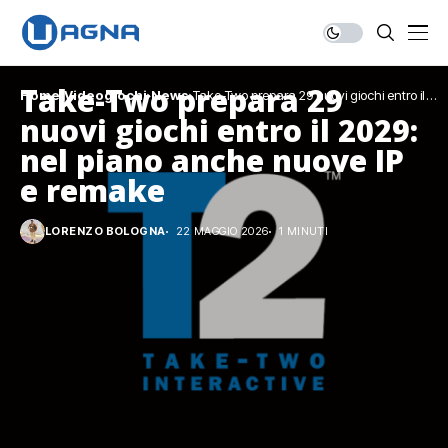
Take-Two prepara 29
Home
Videogiochi
News
Take-Two prepara 29 nuovi giochi entro il
2029: nel piano anche nuove IP e remake
nuovi giochi entro il 2029:
nel piano anche nuove IP
e remake
LORENZO BOLOGNA
22 MAGGIO 2026
1 MINUTI