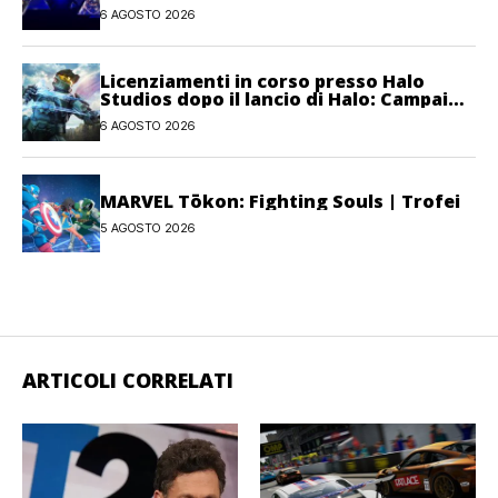
l’anno fiscale 2026
6 AGOSTO 2026
Licenziamenti in corso presso Halo
Studios dopo il lancio di Halo: Campaign
Evolved
6 AGOSTO 2026
MARVEL Tōkon: Fighting Souls | Trofei
5 AGOSTO 2026
ARTICOLI CORRELATI