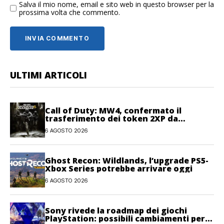
Salva il mio nome, email e sito web in questo browser per la
prossima volta che commento.
ULTIMI ARTICOLI
Call of Duty: MW4, confermato il
trasferimento dei token 2XP da
Warzone e Black Ops 7
6 AGOSTO 2026
Ghost Recon: Wildlands, l’upgrade PS5-
Xbox Series potrebbe arrivare oggi
6 AGOSTO 2026
Sony rivede la roadmap dei giochi
PlayStation: possibili cambiamenti per