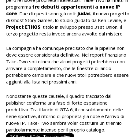
però le nuove proprietà intellettuali. Take-Two ha infatti in
programma
tre debutti appartenenti a nuove IP
core
. Due di questi sono già noti:
Judas
, il nuovo progetto
di Ghost Story Games, lo studio guidato da Ken Levine, e
Project ETHOS
, titolo in sviluppo presso 31st Union. Il
terzo progetto resta invece ancora avvolto dal mistero.
La compagnia ha comunque precisato che la pipeline non
deve essere considerata definitiva. Nel report finanziario
Take-Two sottolinea che alcuni progetti potrebbero non
arrivare a completamento, che le finestre di lancio
potrebbero cambiare e che nuovi titoli potrebbero essere
aggiunti alla lista nei prossimi anni.
Nonostante queste cautele, il quadro tracciato dal
publisher conferma una fase di forte espansione
produttiva. Tra il lancio di GTA 6, il consolidamento delle
serie sportive, il ritorno di proprietà già note e l’arrivo di
nuove IP, Take-Two sembra voler costruire un triennio
particolarmente intenso per il proprio catalogo.
2K Games E Take-Two Interactive